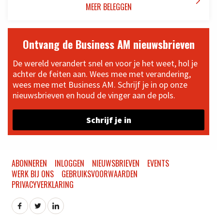

MEER BELEGGEN
Ontvang de Business AM nieuwsbrieven
De wereld verandert snel en voor je het weet, hol je
achter de feiten aan. Wees mee met verandering,
wees mee met Business AM. Schrijf je in op onze
nieuwsbrieven en houd de vinger aan de pols.
Schrijf je in
ABONNEREN
INLOGGEN
NIEUWSBRIEVEN
EVENTS
WERK BIJ ONS
GEBRUIKSVOORWAARDEN
PRIVACYVERKLARING