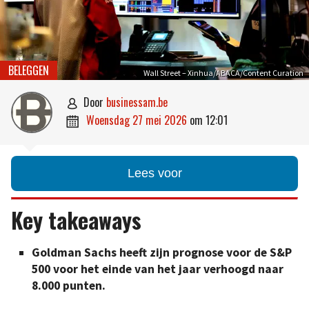
BELEGGEN
Wall Street – Xinhua/ABACA/Content Curation
door
businessam.be

woensdag 27 mei 2026
om
12:01

Lees voor
Key takeaways
Goldman Sachs heeft zijn prognose voor de S&P
500 voor het einde van het jaar verhoogd naar
8.000 punten.