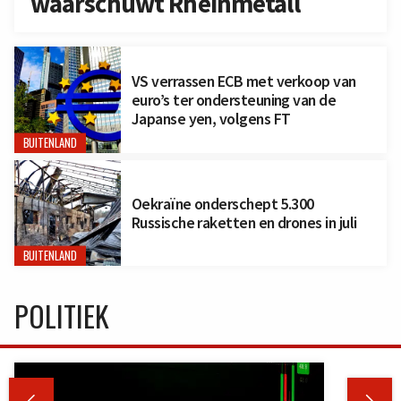
waarschuwt Rheinmetall
VS verrassen ECB met verkoop van
euro’s ter ondersteuning van de
Japanse yen, volgens FT
BUITENLAND
Oekraïne onderschept 5.300
Russische raketten en drones in juli
BUITENLAND
POLITIEK