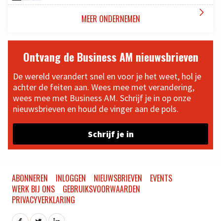

MEER ONDERNEMEN
Ontvang de Business AM nieuwsbrieven
De wereld verandert snel en voor je het weet, hol je
achter de feiten aan. Wees mee met verandering,
wees mee met Business AM. Schrijf je in op onze
nieuwsbrieven en houd de vinger aan de pols.
Schrijf je in
ABONNEREN
INLOGGEN
NIEUWSBRIEVEN
EVENTS
WERK BIJ ONS
GEBRUIKSVOORWAARDEN
PRIVACYVERKLARING