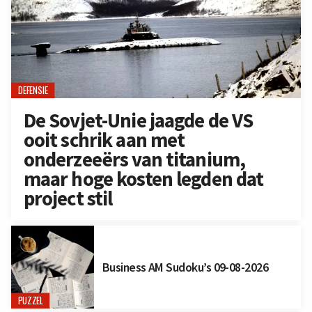
DEFENSIE
De Sovjet-Unie jaagde de VS
ooit schrik aan met
onderzeeërs van titanium,
maar hoge kosten legden dat
project stil
Business AM Sudoku’s 09-08-2026
PUZZEL