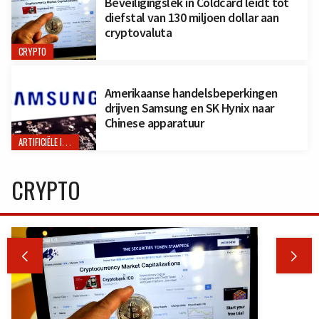
Beveiligingslek in Coldcard leidt tot
diefstal van 130 miljoen dollar aan
cryptovaluta
CRYPTO
Amerikaanse handelsbeperkingen
drijven Samsung en SK Hynix naar
Chinese apparatuur
ARTIFICIËLE INTELLIGENTIE
CRYPTO

