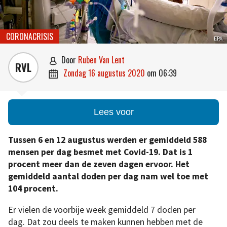
CORONACRISIS
EPA
door
Ruben Van Lent

RVL
zondag 16 augustus 2020
om
06:39

Lees voor
Tussen 6 en 12 augustus werden er gemiddeld 588
mensen per dag besmet met Covid-19. Dat is 1
procent meer dan de zeven dagen ervoor. Het
gemiddeld aantal doden per dag nam wel toe met
104 procent.
Er vielen de voorbije week gemiddeld 7 doden per
dag. Dat zou deels te maken kunnen hebben met de