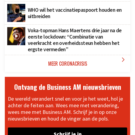
WHO wil het vaccinatiepaspoort houden en
uitbreiden
Voka-topman Hans Maertens drie jaar na de
eerste lockdown: “Combinatie van
veerkracht en overheidssteun hebben het
ergste vermeden”

MEER CORONACRISIS
Ontvang de Business AM nieuwsbrieven
De wereld verandert snel en voor je het weet, hol je
achter de feiten aan. Wees mee met verandering,
wees mee met Business AM. Schrijf je in op onze
nieuwsbrieven en houd de vinger aan de pols.
Schrijf je in