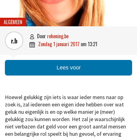
ALGEMEEN
door
rekening.be

r.b
zondag 1 januari 2017
om
13:21

Lees voor
Hoewel gelukkig zijn iets is waar ieder mens naar op
zoek is, zal iedereen een eigen idee hebben over wat
geluk nu eigenlijk is en op welke manier je (meer)
gelukkig zou kunnen worden. Het zal je waarschijnlijk
niet verbazen dat geld voor een groot aantal mensen
een belangrijke rol speelt bij hun gevoel, of ervaring