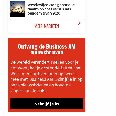
Wereldwijde vraag naar olie
daalt voor het eerst sinds
pandemie van 2020

MEER MARKTEN
Ontvang de Business AM
nieuwsbrieven
De wereld verandert snel en voor je
het weet, hol je achter de feiten aan.
Wees mee met verandering, wees
mee met Business AM. Schrijf je in op
onze nieuwsbrieven en houd de
vinger aan de pols.
Schrijf je in