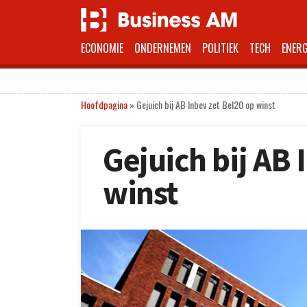
ECONOMIE
ONDERNEMEN
POLITIEK
TECH
ENERG
Hoofdpagina
»
Gejuich bij AB Inbev zet Bel20 op winst
Gejuich bij AB 
winst