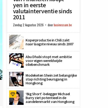
yen in eerste
valutainterventie sinds
2011
Zondag 2 Augustus 2026
door
businessam.be
Koperproductie in Chili zakt
naar laagste niveau sinds 2007
Abu Dhabi stopt met ambitie
voor eigen wereldwijde
oliebenchmark
Modeketen Shein zet belangrijke
e
stap richting beursgang in
Hongkong
‘Big Short’-belegger Michael
Burry ziet potentieel in de
aandelenmarkt van Hongkong