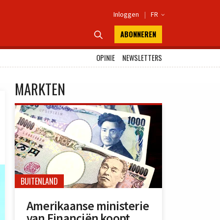
Inloggen
|
FR

ABONNEREN

OPINIE
NEWSLETTERS
MARKTEN
BUITENLAND
Amerikaanse ministerie
van Financiën koopt