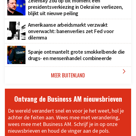
Zelensky zou op dit moment een
presidentsverkiezing in Oekraïne verliezen,
blijkt uit nieuwe peiling
Amerikaanse arbeidsmarkt verzwakt
onverwacht: banenverlies zet Fed voor
dilemma
Spanje ontmantelt grote smokkelbende die
drugs- en mensenhandel combineerde

MEER BUITENLAND
Ontvang de Business AM nieuwsbrieven
De wereld verandert snel en voor je het weet, hol je
achter de feiten aan. Wees mee met verandering,
wees mee met Business AM. Schrijf je in op onze
nieuwsbrieven en houd de vinger aan de pols.