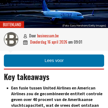
BUITENLAND
(Foto: Gary Hershorn/Getty Images)
door
businessam.be

donderdag 16 april 2026
om
09:01

Lees voor
Key takeaways
Een fusie tussen United Airlines en American
Airlines zou de gecombineerde entiteit controle
geven over 40 procent van de Amerikaanse
vluchtcapaciteit, wat de vrees doet ontstaan