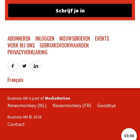
Schrijf je in
ABONNEREN
INLOGGEN
NIEUWSBRIEVEN
EVENTS
WERK BIJ ONS
GEBRUIKSVOORWAARDEN
PRIVACYVERKLARING
Français
Business AM is part of
MediaNation
Newsmonkey (NL)
Newsmonkey (FR)
Goodbye
Business AM © 2026
Contact
03:00