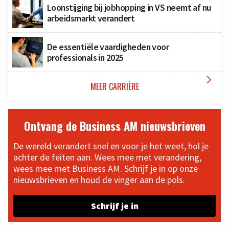
Loonstijging bij jobhopping in VS neemt af nu
arbeidsmarkt verandert
De essentiële vaardigheden voor
professionals in 2025

MEER CARRIÈRE
Ontvang de Business AM nieuwsbrieven
De wereld verandert snel en voor je het weet, hol je
achter de feiten aan. Wees mee met verandering,
wees mee met Business AM. Schrijf je in op onze
nieuwsbrieven en houd de vinger aan de pols.
Schrijf je in