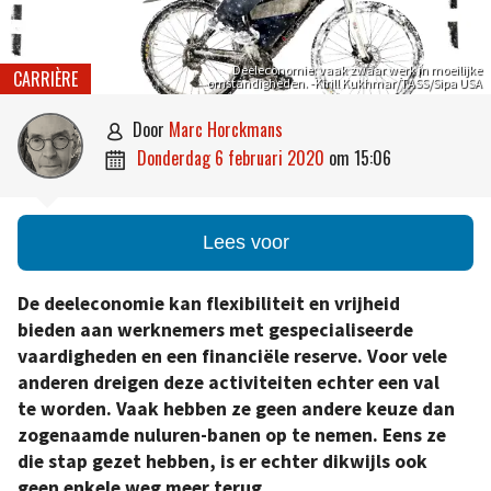
Deeleconomie: vaak zwaar werk in moeilijke
CARRIÈRE
omstandigheden. -Kirill Kukhmar/TASS/Sipa USA
door
Marc Horckmans

donderdag 6 februari 2020
om
15:06

Lees voor
De deeleconomie kan flexibiliteit en vrijheid
bieden aan werknemers met gespecialiseerde
vaardigheden en een financiële reserve. Voor vele
anderen dreigen deze activiteiten echter een val
te worden. Vaak hebben ze geen andere keuze dan
zogenaamde nuluren-banen op te nemen. Eens ze
die stap gezet hebben, is er echter dikwijls ook
geen enkele weg meer terug.