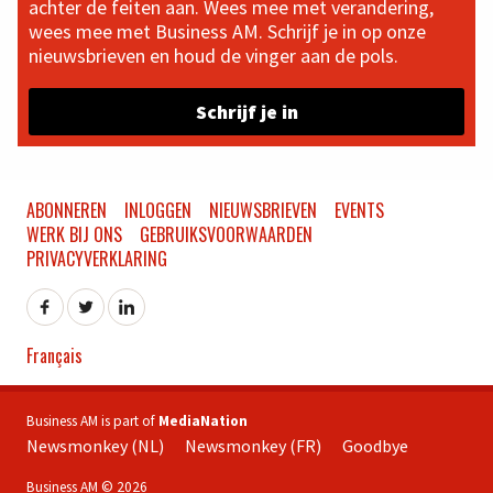
achter de feiten aan. Wees mee met verandering,
wees mee met Business AM. Schrijf je in op onze
nieuwsbrieven en houd de vinger aan de pols.
Schrijf je in
ABONNEREN
INLOGGEN
NIEUWSBRIEVEN
EVENTS
WERK BIJ ONS
GEBRUIKSVOORWAARDEN
PRIVACYVERKLARING
Français
Business AM is part of
MediaNation
Newsmonkey (NL)
Newsmonkey (FR)
Goodbye
Business AM © 2026