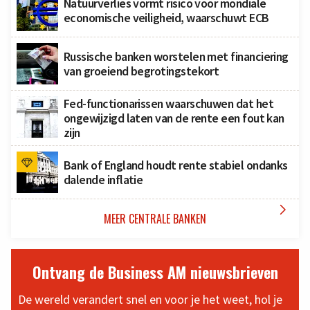
Natuurverlies vormt risico voor mondiale
economische veiligheid, waarschuwt ECB
Russische banken worstelen met financiering
van groeiend begrotingstekort
Fed-functionarissen waarschuwen dat het
ongewijzigd laten van de rente een fout kan
zijn
Bank of England houdt rente stabiel ondanks
dalende inflatie

MEER CENTRALE BANKEN
Ontvang de Business AM nieuwsbrieven
De wereld verandert snel en voor je het weet, hol je