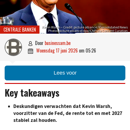
Kevin Warsh – Credit: picture alliance / Consolidated News
CENTRALE BANKEN
Photos picture alliance/dpa/CNP/via Content Curation
door
businessam.be

woensdag 17 juni 2026
om
05:26

Lees voor
Key takeaways
Deskundigen verwachten dat Kevin Warsh,
voorzitter van de Fed, de rente tot en met 2027
stabiel zal houden.