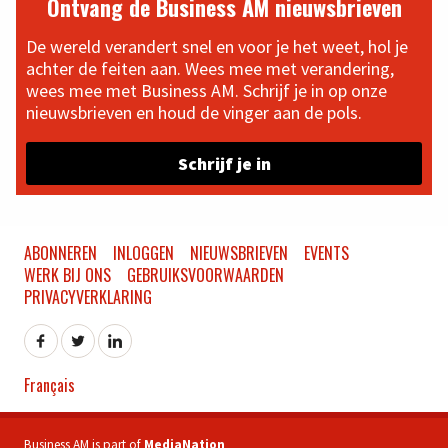
Ontvang de Business AM nieuwsbrieven
De wereld verandert snel en voor je het weet, hol je
achter de feiten aan. Wees mee met verandering,
wees mee met Business AM. Schrijf je in op onze
nieuwsbrieven en houd de vinger aan de pols.
Schrijf je in
ABONNEREN
INLOGGEN
NIEUWSBRIEVEN
EVENTS
WERK BIJ ONS
GEBRUIKSVOORWAARDEN
PRIVACYVERKLARING
Français
Business AM is part of
MediaNation