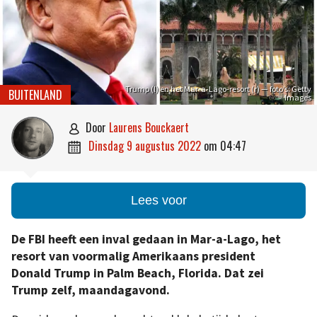
Trump (l) en het Mar-a-Lago-resort (r) — foto’s: Getty
BUITENLAND
Images
door
Laurens Bouckaert

dinsdag 9 augustus 2022
om
04:47

Lees voor
De FBI heeft een inval gedaan in Mar-a-Lago, het
resort van voormalig Amerikaans president
Donald Trump in Palm Beach, Florida. Dat zei
Trump zelf, maandagavond.