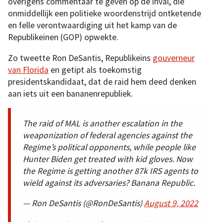
overigens commentaar te geven op de inval, die
onmiddellijk een politieke woordenstrijd ontketende
en felle verontwaardiging uit het kamp van de
Republikeinen (GOP) opwekte.
Zo tweette Ron DeSantis, Republikeins
gouverneur
van Florida
en getipt als toekomstig
presidentskandidaat, dat de raid hem deed denken
aan iets uit een bananenrepubliek.
The raid of MAL is another escalation in the
weaponization of federal agencies against the
Regime’s political opponents, while people like
Hunter Biden get treated with kid gloves. Now
the Regime is getting another 87k IRS agents to
wield against its adversaries? Banana Republic.
— Ron DeSantis (@RonDeSantis)
August 9, 2022