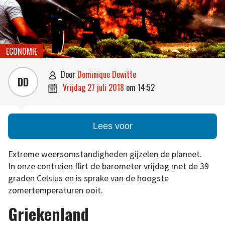
ECONOMIE
door
Dominique Dewitte

DD
vrijdag 27 juli 2018
om
14:52

Lees voor
Extreme weersomstandigheden gijzelen de planeet.
In onze contreien flirt de barometer vrijdag met de 39
graden Celsius en is sprake van de hoogste
zomertemperaturen ooit.
Griekenland