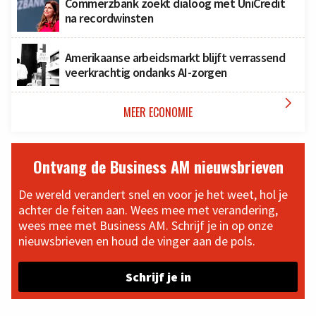
Commerzbank zoekt dialoog met UniCredit
na recordwinsten
Amerikaanse arbeidsmarkt blijft verrassend
veerkrachtig ondanks AI-zorgen

MEER ECONOMIE
Ontvang de Business AM nieuwsbrieven
De wereld verandert snel en voor je het weet, hol je
achter de feiten aan. Wees mee met verandering,
wees mee met Business AM. Schrijf je in op onze
nieuwsbrieven en houd de vinger aan de pols.
Schrijf je in