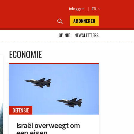
Inloggen
|
FR

ABONNEREN

OPINIE
NEWSLETTERS
ECONOMIE
DEFENSIE
Israël overweegt om
een eigen