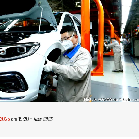
Photo by VCG/VCG via Getty Image
i 2025
om
19:20
•
June 2025