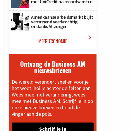
met UniCredit na recordwinsten
Amerikaanse arbeidsmarkt blijft
verrassend veerkrachtig
ondanks AI-zorgen

MEER ECONOMIE
Ontvang de Business AM
nieuwsbrieven
De wereld verandert snel en voor je
het weet, hol je achter de feiten aan.
Wees mee met verandering, wees
mee met Business AM. Schrijf je in op
onze nieuwsbrieven en houd de
vinger aan de pols.
Schrijf je in