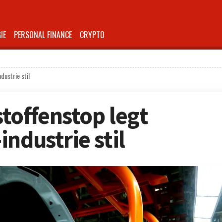
IE
PERSONAL FINANCE
CRYPTO
dustrie stil
toffenstop legt
ndustrie stil