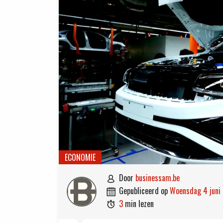
ECONOMIE
door
businessam.be

gepubliceerd op
woensdag 4 jun

3
min lezen
