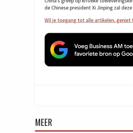
China’s greep op kritieke toeleveringsk
de Chinese president Xi Jinping zal dez
Wil je toegang tot alle artikelen, geniet
MEER