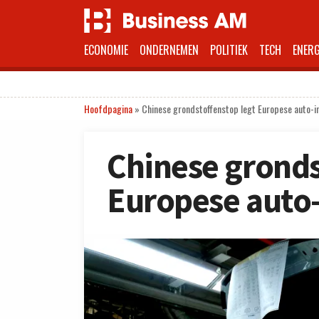
ECONOMIE
ONDERNEMEN
POLITIEK
TECH
ENERG
Hoofdpagina
»
Chinese grondstoffenstop legt Europese auto-in
Chinese gronds
Europese auto-i