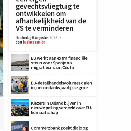
gevechtsvliegtuig te
ontwikkelen om
afhankelijkheid van de
VS te verminderen
Donderdag 6 Augustus 2026
door
businessam.be
EU werkt aan extra financiële
steun voor Spanje na
migratiecrisis in Ceuta
EU-detailhandelsvolumes dalen
in juni ondanks jaarlijkse groei
s
Kiezers in IJsland blijven in
nieuwe peiling verdeeld over EU-
lidmaatschap
Commerzbank zoekt dialoog