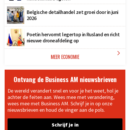
Belgische detailhandel zet groei door in juni
2026
Poetin hervormt legertop in Rusland en richt
nieuwe droneafdeling op

MEER ECONOMIE
Ontvang de Business AM nieuwsbrieven
De wereld verandert snel en voor je het weet, hol je
achter de feiten aan. Wees mee met verandering,
wees mee met Business AM. Schrijf je in op onze
nieuwsbrieven en houd de vinger aan de pols.
Schrijf je in