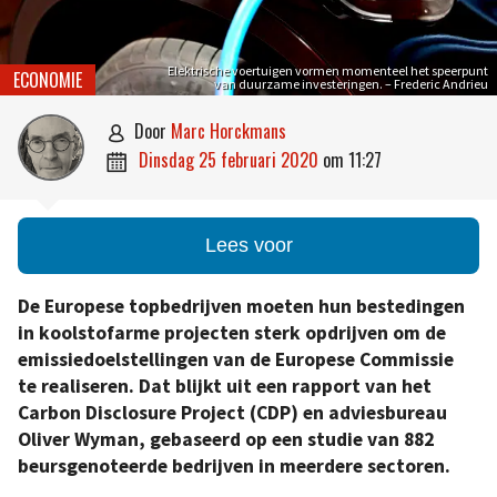
Elektrische voertuigen vormen momenteel het speerpunt
ECONOMIE
van duurzame investeringen. – Frederic Andrieu
door
Marc Horckmans

dinsdag 25 februari 2020
om
11:27

Lees voor
De Europese topbedrijven moeten hun bestedingen
in koolstofarme projecten sterk opdrijven om de
emissiedoelstellingen van de Europese Commissie
te realiseren. Dat blijkt uit een rapport van het
Carbon Disclosure Project (CDP) en adviesbureau
Oliver Wyman, gebaseerd op een studie van 882
beursgenoteerde bedrijven in meerdere sectoren.