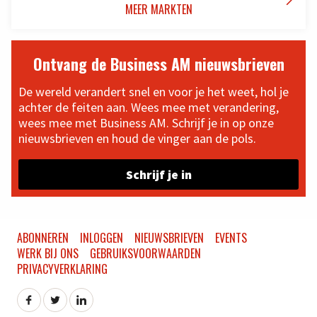

MEER MARKTEN
Ontvang de Business AM nieuwsbrieven
De wereld verandert snel en voor je het weet, hol je
achter de feiten aan. Wees mee met verandering,
wees mee met Business AM. Schrijf je in op onze
nieuwsbrieven en houd de vinger aan de pols.
Schrijf je in
ABONNEREN
INLOGGEN
NIEUWSBRIEVEN
EVENTS
WERK BIJ ONS
GEBRUIKSVOORWAARDEN
PRIVACYVERKLARING