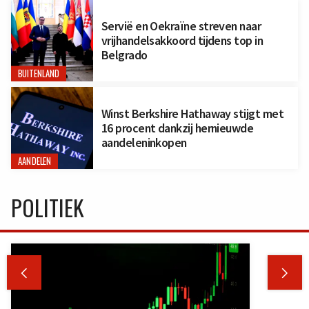
Servië en Oekraïne streven naar
vrijhandelsakkoord tijdens top in
Belgrado
BUITENLAND
Winst Berkshire Hathaway stijgt met
16 procent dankzij hernieuwde
aandeleninkopen
AANDELEN
POLITIEK

