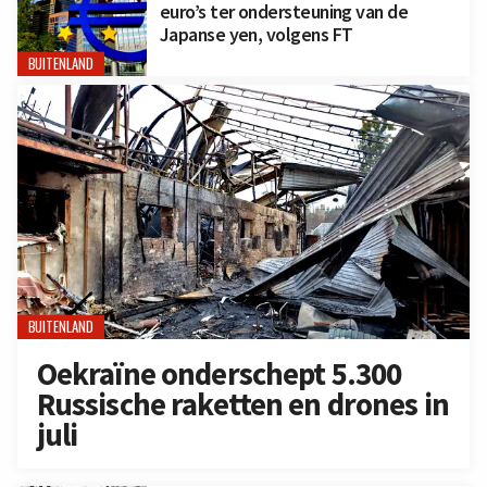
euro’s ter ondersteuning van de
Japanse yen, volgens FT
BUITENLAND
BUITENLAND
Oekraïne onderschept 5.300
Russische raketten en drones in
juli