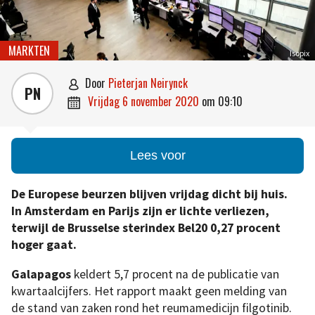
MARKTEN
Isopix
door
Pieterjan Neirynck

PN
vrijdag 6 november 2020
om
09:10

Lees voor
De Europese beurzen blijven vrijdag dicht bij huis.
In Amsterdam en Parijs zijn er lichte verliezen,
terwijl de Brusselse sterindex Bel20 0,27 procent
hoger gaat.
Galapagos
keldert 5,7 procent na de publicatie van
kwartaalcijfers. Het rapport maakt geen melding van
de stand van zaken rond het reumamedicijn filgotinib.