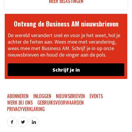
MEER BELASTINGEN
Ontvang de Business AM nieuwsbrieven
De wereld verandert snel en voor je het weet, hol je
achter de feiten aan. Wees mee met verandering,
wees mee met Business AM. Schrijf je in op onze
nieuwsbrieven en houd de vinger aan de pols.
Schrijf je in
ABONNEREN
INLOGGEN
NIEUWSBRIEVEN
EVENTS
WERK BIJ ONS
GEBRUIKSVOORWAARDEN
PRIVACYVERKLARING