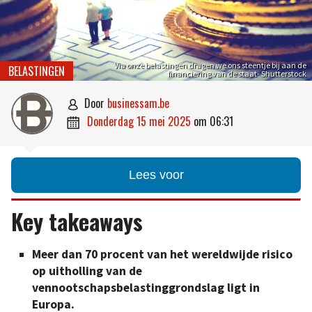
Via onze belastingen dragen we ons steentje bij aan de
BELASTINGEN
financiering van de staat- Shutterstock
door
businessam.be

donderdag 15 mei 2025
om
06:31

Lees voor
Key takeaways
Meer dan 70 procent van het wereldwijde risico
op uitholling van de
vennootschapsbelastinggrondslag ligt in
Europa.