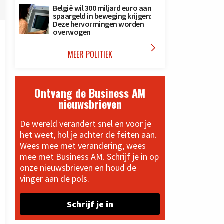
België wil 300 miljard euro aan
spaargeld in beweging krijgen:
Deze hervormingen worden
overwogen

MEER POLITIEK
Ontvang de Business AM
nieuwsbrieven
De wereld verandert snel en voor je
het weet, hol je achter de feiten aan.
Wees mee met verandering, wees
mee met Business AM. Schrijf je in op
onze nieuwsbrieven en houd de
vinger aan de pols.
Schrijf je in