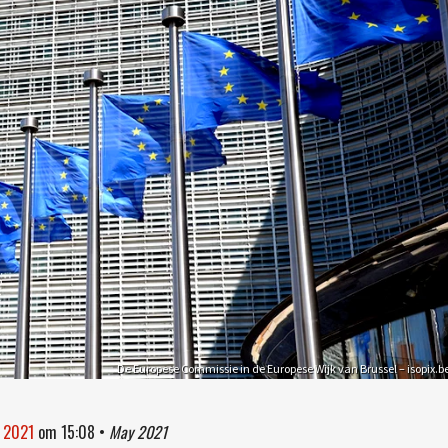
De Europese Commissie in de Europese Wijk van Brussel – isopix.b
i 2021
om
15:08
•
May 2021