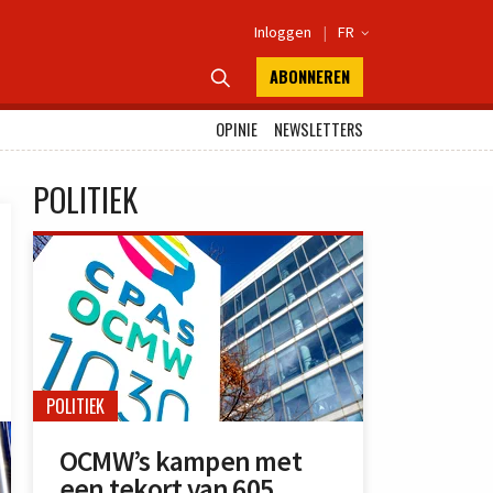
Inloggen
|
FR

ABONNEREN

OPINIE
NEWSLETTERS
POLITIEK
POLITIEK
OCMW’s kampen met
een tekort van 605