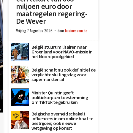
miljoen euro door
maatregelen regering-
De Wever
Vrijdag 7 Augustus 2026
door
businessam.be
België stuurt militairen naar
Groenland voor NAVO-missie in
het Noordpoolgebied
België schaft nu ook definitief de
verplichte sluitingsdag voor
supermarkten af
Minister Quintin geeft
politiekorpsen toestemming
om TikTok te gebruiken
e
Belgische overheid schakelt
influencers in om online haat te
bestrijden; ook nieuwe
wetgeving op komst