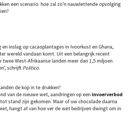
ekken een scenario: hoe zal zo’n nauwlettende opvolging
zien?
g en inslag op cacaoplantages in Ivoorkust en Ghana,
ter wereld vandaan komt. Uit een belangrijk recent
ze twee West-Afrikaanse landen meer dan 1,5 miljoen
’, schrijft
Politico
.
nden de kop in te drukken?
ond van de nieuwe wet, aandringen op een
invoerverbod
d tot stand zijn gekomen. Maar of uw chocolade daarna
f niet, hangt af van hoe ver de wet bedrijven dwingt om in