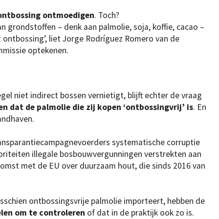
ontbossing ontmoedigen
. Toch?
n grondstoffen – denk aan palmolie, soja, koffie, cacao –
 ontbossing’, liet Jorge Rodríguez Romero van de
mmissie optekenen.
 niet indirect bossen vernietigt, blijft echter de vraag
n dat de palmolie die zij kopen ‘ontbossingvrij’ is
. En
handhaven.
ransparantiecampagnevoerders systematische corruptie
toriteiten illegale bosbouwvergunningen verstrekten aan
komst met de EU over duurzaam hout, die sinds 2016 van
isschien ontbossingsvrije palmolie importeert, hebben de
len om te controleren
of dat in de praktijk ook zo is.