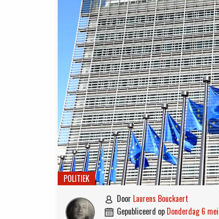
POLITIEK
door
Laurens Bouckaert

gepubliceerd op
donderdag 6 me
