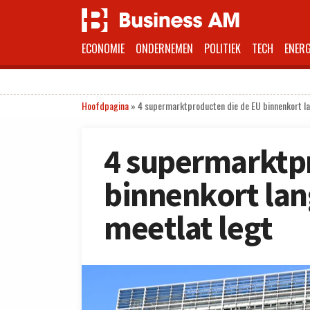
ECONOMIE
ONDERNEMEN
POLITIEK
TECH
ENERG
Hoofdpagina
»
4 supermarktproducten die de EU binnenkort la
4 supermarktp
binnenkort lan
meetlat legt