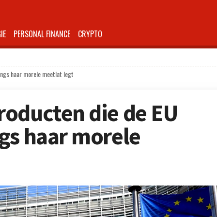
IE
PERSONAL FINANCE
CRYPTO
ngs haar morele meetlat legt
roducten die de EU
gs haar morele