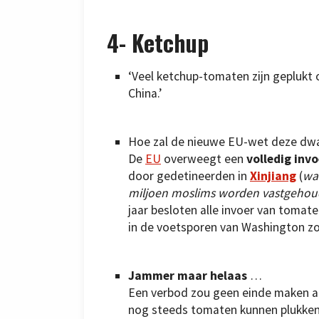
4-
Ketchup
‘Veel ketchup-tomaten zijn geplukt
China.’
Hoe zal de nieuwe EU-wet deze dwa
De
EU
overweegt een
volledig inv
door gedetineerden in
Xinjiang
(
wa
miljoen moslims worden vastgeho
jaar besloten alle invoer van tomate
in de voetsporen van Washington zo
Jammer maar helaas
…
Een verbod zou geen einde maken a
nog steeds tomaten kunnen plukken