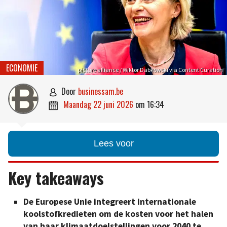
ECONOMIE
picture alliance / Wiktor Dabkowski via Content Curation
door
businessam.be

maandag 22 juni 2026
om
16:34

Lees voor
Key takeaways
De Europese Unie integreert internationale
koolstofkredieten om de kosten voor het halen
van haar klimaatdoelstellingen voor 2040 te