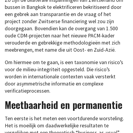
Zo zijn de bilaterale inspanningen van Zwitserland om
bussen in Bangkok te elektrificeren bekritiseerd door
een gebrek aan transparantie en de vraag of het
project zonder Zwitserse financiering wel zou zijn
doorgegaan. Bovendien kan de overgang van 1.500
oude CDM-projecten naar het nieuwe PACM-kader
verouderde en gebrekkige methodologieën met zich
meebrengen, met name die uit Oost- en Zuid-Azië.
Om hiermee om te gaan, is een taxonomie van risico’s
voor de milieu-integriteit opgesteld. Die risico’s
worden in internationale contexten vaak versterkt
door asymmetrische informatie en complexe
verificatieprocessen.
Meetbaarheid en permanentie
Ten eerste is het meten een voortdurende worsteling.
Het is moeilijk om daadwerkelijke resultaten te
vergelijken met een theoretisch “business-as-usual”-