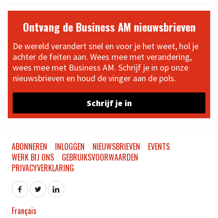
Ontvang de Business AM nieuwsbrieven
De wereld verandert snel en voor je het weet, hol je
achter de feiten aan. Wees mee met verandering,
wees mee met Business AM. Schrijf je in op onze
nieuwsbrieven en houd de vinger aan de pols.
Schrijf je in
ABONNEREN
INLOGGEN
NIEUWSBRIEVEN
EVENTS
WERK BIJ ONS
GEBRUIKSVOORWAARDEN
PRIVACYVERKLARING
Français