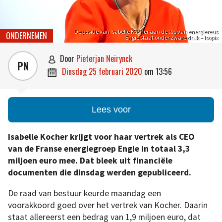
De positie van Isabelle Kocher aan de top van energiereus
ONDERNEMEN
Engie staat onder zware druk – Isopix
door
Pieterjan Neirynck

PN
dinsdag 25 februari 2020
om
13:56

Lees voor
Isabelle Kocher krijgt voor haar vertrek als CEO
van de Franse energiegroep Engie in totaal 3,3
miljoen euro mee. Dat bleek uit financiële
documenten die dinsdag werden gepubliceerd.
De raad van bestuur keurde maandag een
voorakkoord goed over het vertrek van Kocher. Daarin
staat allereerst een bedrag van 1,9 miljoen euro, dat