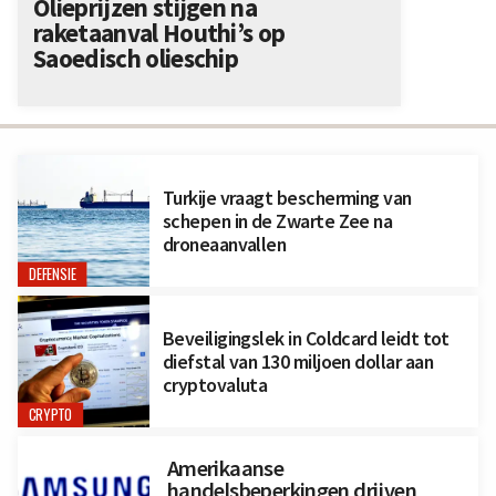
Olieprijzen stijgen na
raketaanval Houthi’s op
Saoedisch olieschip
Turkije vraagt bescherming van
schepen in de Zwarte Zee na
droneaanvallen
DEFENSIE
Beveiligingslek in Coldcard leidt tot
diefstal van 130 miljoen dollar aan
cryptovaluta
CRYPTO
Amerikaanse
handelsbeperkingen drijven