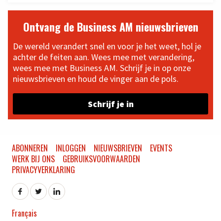
Ontvang de Business AM nieuwsbrieven
De wereld verandert snel en voor je het weet, hol je
achter de feiten aan. Wees mee met verandering,
wees mee met Business AM. Schrijf je in op onze
nieuwsbrieven en houd de vinger aan de pols.
Schrijf je in
ABONNEREN
INLOGGEN
NIEUWSBRIEVEN
EVENTS
WERK BIJ ONS
GEBRUIKSVOORWAARDEN
PRIVACYVERKLARING
Français