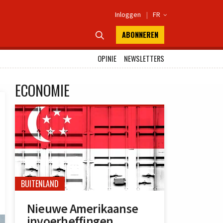
Inloggen
|
FR

ABONNEREN

OPINIE
NEWSLETTERS
ECONOMIE
BUITENLAND
Nieuwe Amerikaanse
invoerheffingen