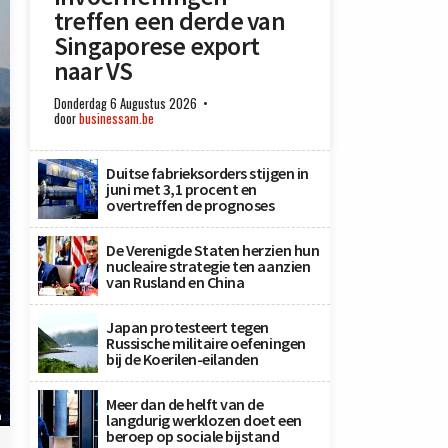
treffen een derde van
Singaporese export
naar VS
Donderdag 6 Augustus 2026
door
businessam.be
Duitse fabrieksorders stijgen in
juni met 3,1 procent en
overtreffen de prognoses
De Verenigde Staten herzien hun
nucleaire strategie ten aanzien
van Rusland en China
Japan protesteert tegen
Russische militaire oefeningen
bij de Koerilen-eilanden
Meer dan de helft van de
n
langdurig werklozen doet een
beroep op sociale bijstand