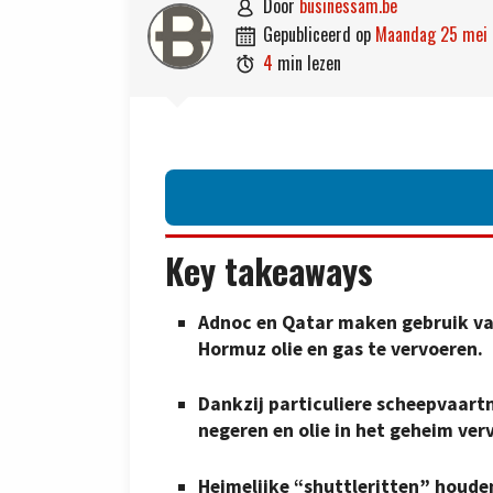
door
businessam.be

gepubliceerd op
maandag 25 mei

4
min lezen

Key takeaways
Adnoc en Qatar maken gebruik va
Hormuz olie en gas te vervoeren.
Dankzij particuliere scheepvaar
negeren en olie in het geheim ver
Heimelijke “shuttleritten” houde