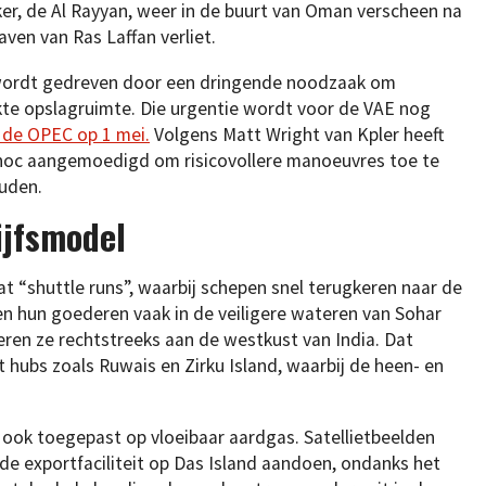
ker, de Al Rayyan, weer in de buurt van Oman verscheen na
aven van Ras Laffan verliet.
 wordt gedreven door een dringende noodzaak om
te opslagruimte. Die urgentie wordt voor de VAE nog
t de OPEC op 1 mei.
Volgens Matt Wright van Kpler heeft
Adnoc aangemoedigd om risicovollere manoeuvres toe te
uden.
ijfsmodel
 “shuttle runs”, waarbij schepen snel terugkeren naar de
en hun goederen vaak in de veiligere wateren van Sohar
everen ze rechtstreeks aan de westkust van India. Dat
t hubs zoals Ruwais en Zirku Island, waarbij de heen- en
k ook toegepast op vloeibaar aardgas. Satellietbeelden
de exportfaciliteit op Das Island aandoen, ondanks het