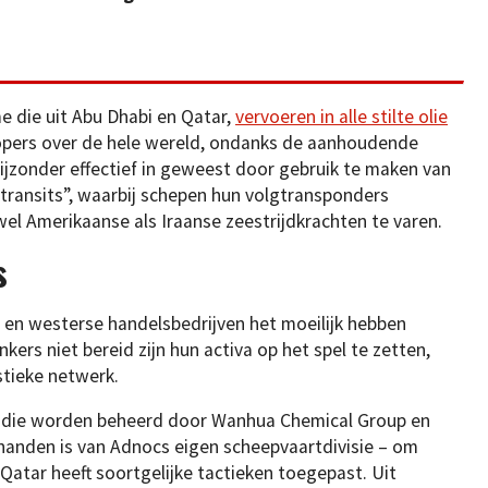
.
e die uit Abu Dhabi en Qatar,
vervoeren in alle stilte olie
pers over de hele wereld, ondanks de aanhoudende
bijzonder effectief in geweest door gebruik te maken van
 transits”, waarbij schepen hun volgtransponders
l Amerikaanse als Iraanse zeestrijdkrachten te varen.
s
s en westerse handelsbedrijven het moeilijk hebben
ers niet bereid zijn hun activa op het spel te zetten,
stieke netwerk.
n die worden beheerd door Wanhua Chemical Group en
 handen is van Adnocs eigen scheepvaartdivisie – om
Qatar heeft soortgelijke tactieken toegepast. Uit