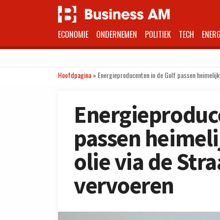
ECONOMIE
ONDERNEMEN
POLITIEK
TECH
ENERG
Hoofdpagina
»
Energieproducenten in de Golf passen heimelijk
Energieproduce
passen heimeli
olie via de Str
vervoeren