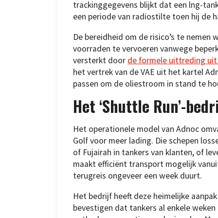
trackinggegevens blijkt dat een lng-tan
een periode van radiostilte toen hij de h
De bereidheid om de risico’s te nemen
voorraden te vervoeren vanwege beperk
versterkt door
de formele uittreding ui
het vertrek van de VAE uit het kartel 
passen om de oliestroom in stand te ho
Het ‘Shuttle Run’-bedr
Het operationele model van Adnoc omvat
Golf voor meer lading. Die schepen loss
of Fujairah in tankers van klanten, of l
maakt efficiënt transport mogelijk vanui
terugreis ongeveer een week duurt.
Het bedrijf heeft deze heimelijke aanpa
bevestigen dat tankers al enkele weken 