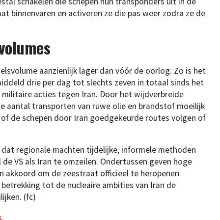
stal schakelen die schepen hun transponders uit in de
aat binnenvaren en activeren ze die pas weer zodra ze de
svolumes
elsvolume aanzienlijk lager dan vóór de oorlog. Zo is het
ddeld drie per dag tot slechts zeven in totaal sinds het
militaire acties tegen Iran. Door het wijdverbreide
te aantal transporten van ruwe olie en brandstof moeilijk
ijk of de schepen door Iran goedgekeurde routes volgen of
 dat regionale machten tijdelijke, informele methoden
l de VS als Iran te omzeilen. Ondertussen geven hoge
n akkoord om de zeestraat officieel te heropenen
t betrekking tot de nucleaire ambities van Iran de
ijken. (fc)
s