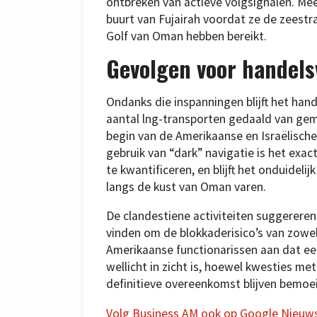
ontbreken van actieve volgsignalen. Mee
buurt van Fujairah voordat ze de zeestr
Golf van Oman hebben bereikt.
Gevolgen voor handel
Ondanks die inspanningen blijft het hand
aantal lng-transporten gedaald van gemi
begin van de Amerikaanse en Israëlische 
gebruik van “dark” navigatie is het exac
te kwantificeren, en blijft het onduidel
langs de kust van Oman varen.
De clandestiene activiteiten suggereren
vinden om de blokkaderisico’s van zowe
Amerikaanse functionarissen aan dat ee
wellicht in zicht is, hoewel kwesties me
definitieve overeenkomst blijven bemoeil
Volg Business AM ook op Google Nieuw