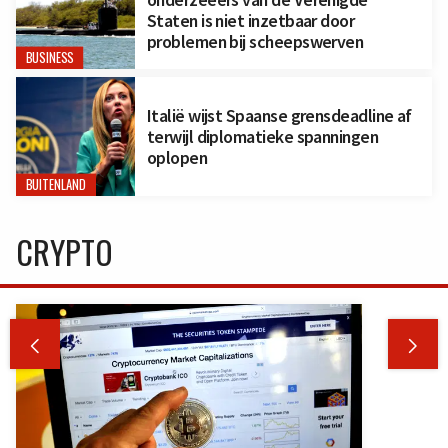
Staten is niet inzetbaar door
problemen bij scheepswerven
BUSINESS
Italië wijst Spaanse grensdeadline af
terwijl diplomatieke spanningen
oplopen
BUITENLAND
CRYPTO

