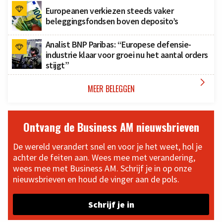
Europeanen verkiezen steeds vaker
beleggingsfondsen boven deposito’s
Analist BNP Paribas: “Europese defensie-
industrie klaar voor groei nu het aantal orders
stijgt”

MEER BELEGGEN
Ontvang de Business AM nieuwsbrieven
De wereld verandert snel en voor je het weet, hol je
achter de feiten aan. Wees mee met verandering,
wees mee met Business AM. Schrijf je in op onze
nieuwsbrieven en houd de vinger aan de pols.
Schrijf je in