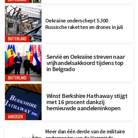
Oekraïne onderschept 5.300
Russische raketten en drones in juli
BUITENLAND
Servië en Oekraïne streven naar
vrijhandelsakkoord tijdens top
in Belgrado
BUITENLAND
Winst Berkshire Hathaway stijgt
met 16 procent dankzij
hernieuwde aandeleninkopen
AANDELEN
Meer dan één derde van de militaire
onderzeeërs van de Verenigde