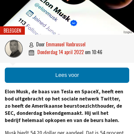
BELEGGEN
Isopix
door
Emmanuel Vanbrussel

donderdag 14 april 2022
om
10:46

Lees voor
Elon Musk, de baas van Tesla en SpaceX, heeft een
bod uitgebracht op het sociale netwerk Twitter,
zo heeft de Amerikaanse beurstoezichthouder, de
SEC, donderdag bekendgemaakt.
Hij wil het
bedrijf helemaal opkopen en van de beurs halen.
Musk biedt 54,20 dollar per aandeel. Dat is 54 procent