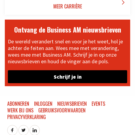

MEER CARRIÈRE
Ontvang de Business AM nieuwsbrieven
De wereld verandert snel en voor je het weet, hol je
achter de feiten aan. Wees mee met verandering,
wees mee met Business AM. Schrijf je in op onze
nieuwsbrieven en houd de vinger aan de pols.
Schrijf je in
ABONNEREN
INLOGGEN
NIEUWSBRIEVEN
EVENTS
WERK BIJ ONS
GEBRUIKSVOORWAARDEN
PRIVACYVERKLARING