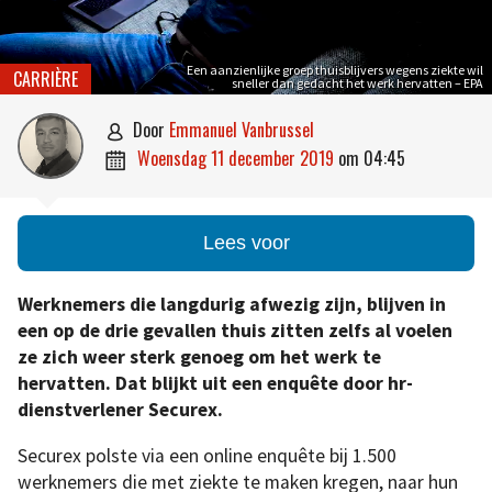
Een aanzienlijke groep thuisblijvers wegens ziekte wil
CARRIÈRE
sneller dan gedacht het werk hervatten – EPA
door
Emmanuel Vanbrussel

woensdag 11 december 2019
om
04:45

Lees voor
Werknemers die langdurig afwezig zijn, blijven in
een op de drie gevallen thuis zitten zelfs al voelen
ze zich weer sterk genoeg om het werk te
hervatten. Dat blijkt uit een enquête door hr-
dienstverlener Securex.
Securex polste via een online enquête bij 1.500
werknemers die met ziekte te maken kregen, naar hun