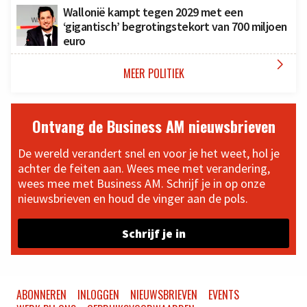
Wallonië kampt tegen 2029 met een
‘gigantisch’ begrotingstekort van 700 miljoen
euro

MEER POLITIEK
Ontvang de Business AM nieuwsbrieven
De wereld verandert snel en voor je het weet, hol je
achter de feiten aan. Wees mee met verandering,
wees mee met Business AM. Schrijf je in op onze
nieuwsbrieven en houd de vinger aan de pols.
Schrijf je in
ABONNEREN
INLOGGEN
NIEUWSBRIEVEN
EVENTS