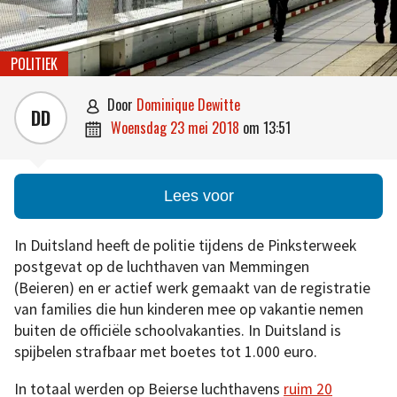
POLITIEK
door
Dominique Dewitte

DD
woensdag 23 mei 2018
om
13:51

Lees voor
In Duitsland heeft de politie tijdens de Pinksterweek
postgevat op de luchthaven van Memmingen
(Beieren) en er actief werk gemaakt van de registratie
van families die hun kinderen mee op vakantie nemen
buiten de officiële schoolvakanties. In Duitsland is
spijbelen strafbaar met boetes tot 1.000 euro.
In totaal werden op Beierse luchthavens
ruim 20