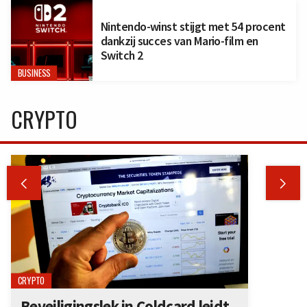
Nintendo-winst stijgt met 54 procent
dankzij succes van Mario-film en
Switch 2
BUSINESS
CRYPTO


CRYPTO
Beveiligingslek in Coldcard leidt