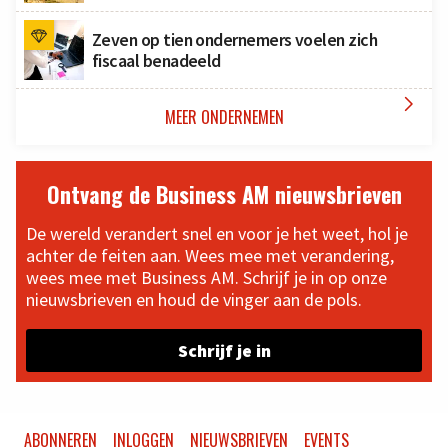
Zeven op tien ondernemers voelen zich
fiscaal benadeeld

MEER ONDERNEMEN
Ontvang de Business AM nieuwsbrieven
De wereld verandert snel en voor je het weet, hol je
achter de feiten aan. Wees mee met verandering,
wees mee met Business AM. Schrijf je in op onze
nieuwsbrieven en houd de vinger aan de pols.
Schrijf je in
ABONNEREN
INLOGGEN
NIEUWSBRIEVEN
EVENTS