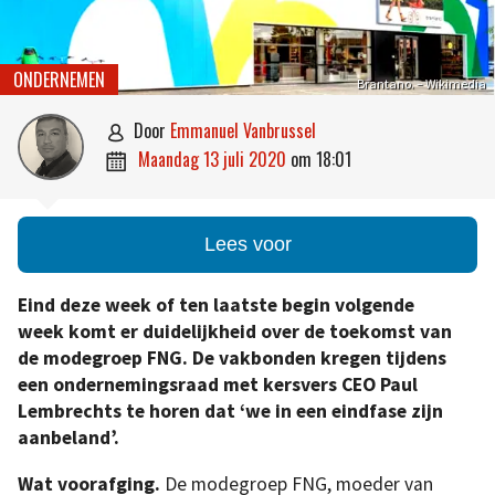
ONDERNEMEN
Brantano. – Wikimedia
door
Emmanuel Vanbrussel

maandag 13 juli 2020
om
18:01

Lees voor
Eind deze week of ten laatste begin volgende
week komt er duidelijkheid over de toekomst van
de modegroep FNG. De vakbonden kregen tijdens
een ondernemingsraad met kersvers CEO Paul
Lembrechts te horen dat ‘we in een eindfase zijn
aanbeland’.
Wat voorafging.
De modegroep FNG, moeder van