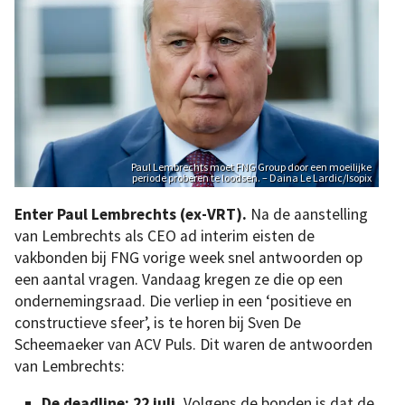
Paul Lembrechts moet FNG Group door een moeilijke
periode proberen te loodsen. – Daina Le Lardic/Isopix
Enter Paul Lembrechts (ex-VRT).
Na de aanstelling
van Lembrechts als CEO ad interim eisten de
vakbonden bij FNG vorige week snel antwoorden op
een aantal vragen. Vandaag kregen ze die op een
ondernemingsraad. Die verliep in een ‘positieve en
constructieve sfeer’, is te horen bij Sven De
Scheemaeker van ACV Puls. Dit waren de antwoorden
van Lembrechts:
De deadline: 22 juli.
Volgens de bonden is dat de