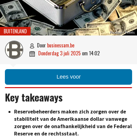
BUITENLAND
Pixabay – Pexels
door
businessam.be

donderdag 3 juli 2025
om
14:02

Lees voor
Key takeaways
Reservebeheerders maken zich zorgen over de
stabiliteit van de Amerikaanse dollar vanwege
zorgen over de onafhankelijkheid van de Federal
Reserve en de rechtsstaat.