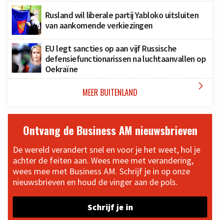
Rusland wil liberale partij Yabloko uitsluiten
van aankomende verkiezingen
EU legt sancties op aan vijf Russische
defensiefunctionarissen na luchtaanvallen op
Oekraïne

MEER BUITENLAND
Ontvang de Business AM nieuwsbrieven
De wereld verandert snel en voor je het weet, hol je
achter de feiten aan. Wees mee met verandering,
wees mee met Business AM. Schrijf je in op onze
nieuwsbrieven en houd de vinger aan de pols.
Schrijf je in