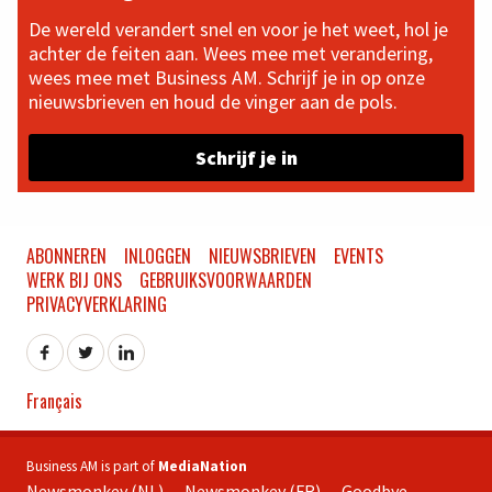
De wereld verandert snel en voor je het weet, hol je
achter de feiten aan. Wees mee met verandering,
wees mee met Business AM. Schrijf je in op onze
nieuwsbrieven en houd de vinger aan de pols.
Schrijf je in
ABONNEREN
INLOGGEN
NIEUWSBRIEVEN
EVENTS
WERK BIJ ONS
GEBRUIKSVOORWAARDEN
PRIVACYVERKLARING
Français
Business AM is part of
MediaNation
Newsmonkey (NL)
Newsmonkey (FR)
Goodbye