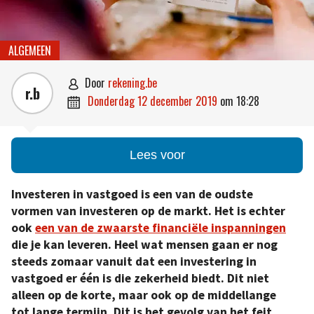
ALGEMEEN
door
rekening.be

r.b
donderdag 12 december 2019
om
18:28

Lees voor
Investeren in vastgoed is een van de oudste
vormen van investeren op de markt. Het is echter
ook
een van de zwaarste financiële inspanningen
die je kan leveren. Heel wat mensen gaan er nog
steeds zomaar vanuit dat een investering in
vastgoed er één is die zekerheid biedt. Dit niet
alleen op de korte, maar ook op de middellange
tot lange termijn. Dit is het gevolg van het feit