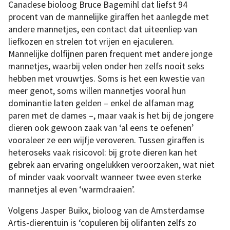
Canadese bioloog Bruce Bagemihl dat liefst 94
procent van de mannelijke giraffen het aanlegde met
andere mannetjes, een contact dat uiteenliep van
liefkozen en strelen tot vrijen en ejaculeren.
Mannelijke dolfijnen paren frequent met andere jonge
mannetjes, waarbij velen onder hen zelfs nooit seks
hebben met vrouwtjes. Soms is het een kwestie van
meer genot, soms willen mannetjes vooral hun
dominantie laten gelden – enkel de alfaman mag
paren met de dames –, maar vaak is het bij de jongere
dieren ook gewoon zaak van ‘al eens te oefenen’
vooraleer ze een wijfje veroveren. Tussen giraffen is
heteroseks vaak risicovol: bij grote dieren kan het
gebrek aan ervaring ongelukken veroorzaken, wat niet
of minder vaak voorvalt wanneer twee even sterke
mannetjes al even ‘warmdraaien’.
Volgens Jasper Buikx, bioloog van de Amsterdamse
Artis-dierentuin is ‘copuleren bij olifanten zelfs zo