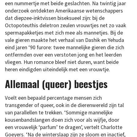
een nummertje met beide geslachten. Na twintig jaar
onderzoek ontdekten Amerikaanse wetenschappers
dat diepzee-inktvissen biseksueel zijn: bij de
Octopoteuthis deletron zeulen vrouwtjes net zo vaak
spermapakketjes met zich mee als mannetjes. Bij de
vale gieren maakte het verhaal van Dashik en Yehuda
eind jaren ‘90 furore: twee mannelijke gieren die zich
ontfermden over een verstoten jong en het leerden
vliegen. Hun romance bleef niet duren, want beide
heren eindigden uiteindelijk met een vrouwtje.
Allemaal (queer) beestjes
Voelt een bepaald percentage mensen zich
transgender of queer, ook in de dierenwereld zijn tal
van parallellen te trekken. ‘Sommige mannelijke
kousenbandslangen doen zich voor als wijfje, door
een vrouwelijk ‘parfum’ te dragen’, vertelt Charlotte
Goeyers. ‘Na de winterslaap zijn ze sloom en inactief,