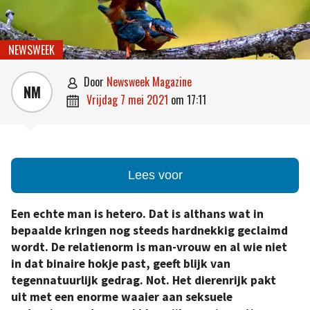
NEWSWEEK
door
Newsweek Magazine

NM
vrijdag 7 mei 2021
om
17:11

Lees voor
Een echte man is hetero. Dat is althans wat in
bepaalde kringen nog steeds hardnekkig geclaimd
wordt. De relatienorm is man-vrouw en al wie niet
in dat binaire hokje past, geeft blijk van
tegennatuurlijk gedrag. Not. Het dierenrijk pakt
uit met een enorme waaier aan seksuele