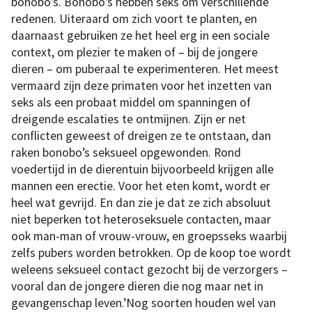
bonobo’s. Bonobo’s hebben seks om verschillende
redenen. Uiteraard om zich voort te planten, en
daarnaast gebruiken ze het heel erg in een sociale
context, om plezier te maken of – bij de jongere
dieren – om puberaal te experimenteren. Het meest
vermaard zijn deze primaten voor het inzetten van
seks als een probaat middel om spanningen of
dreigende escalaties te ontmijnen. Zijn er net
conflicten geweest of dreigen ze te ontstaan, dan
raken bonobo’s seksueel opgewonden. Rond
voedertijd in de dierentuin bijvoorbeeld krijgen alle
mannen een erectie. Voor het eten komt, wordt er
heel wat gevrijd. En dan zie je dat ze zich absoluut
niet beperken tot heteroseksuele contacten, maar
ook man-man of vrouw-vrouw, en groepsseks waarbij
zelfs pubers worden betrokken. Op de koop toe wordt
weleens seksueel contact gezocht bij de verzorgers –
vooral dan de jongere dieren die nog maar net in
gevangenschap leven.’Nog soorten houden wel van