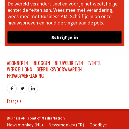
De wereld verandert snel en voor je het weet, hol je
achter de feiten aan. Wees mee met verandering,
wees mee met Business AM. Schrijf je in op onze
nieuwsbrieven en houd de vinger aan de pols.
Schrijf je in
ABONNEREN
INLOGGEN
NIEUWSBRIEVEN
EVENTS
WERK BIJ ONS
GEBRUIKSVOORWAARDEN
PRIVACYVERKLARING
Français
Business AM is part of
MediaNation
Newsmonkey (NL)
Newsmonkey (FR)
Goodbye