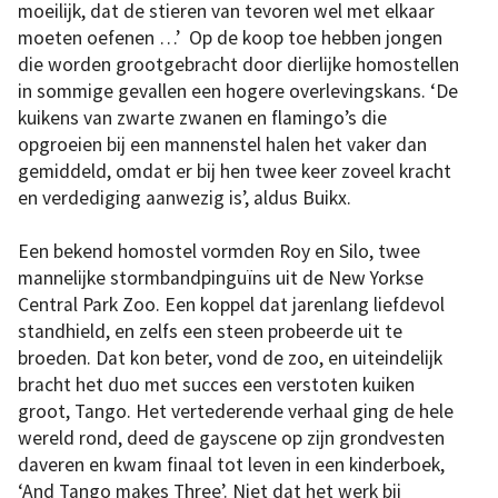
moeilijk, dat de stieren van tevoren wel met elkaar
moeten oefenen …’ Op de koop toe hebben jongen
die worden grootgebracht door dierlijke homostellen
in sommige gevallen een hogere overlevingskans. ‘De
kuikens van zwarte zwanen en flamingo’s die
opgroeien bij een mannenstel halen het vaker dan
gemiddeld, omdat er bij hen twee keer zoveel kracht
en verdediging aanwezig is’, aldus Buikx.
Een bekend homostel vormden Roy en Silo, twee
mannelijke stormbandpinguïns uit de New Yorkse
Central Park Zoo. Een koppel dat jarenlang liefdevol
standhield, en zelfs een steen probeerde uit te
broeden. Dat kon beter, vond de zoo, en uiteindelijk
bracht het duo met succes een verstoten kuiken
groot, Tango. Het vertederende verhaal ging de hele
wereld rond, deed de gayscene op zijn grondvesten
daveren en kwam finaal tot leven in een kinderboek,
‘And Tango makes Three’. Niet dat het werk bij