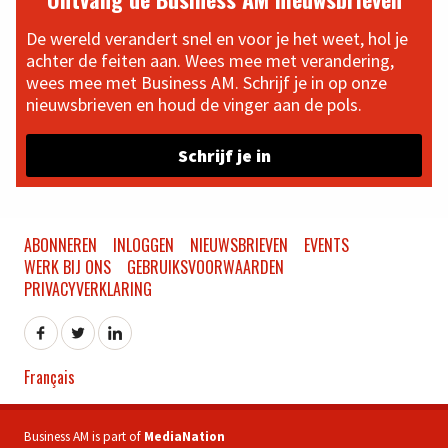
De wereld verandert snel en voor je het weet, hol je
achter de feiten aan. Wees mee met verandering,
wees mee met Business AM. Schrijf je in op onze
nieuwsbrieven en houd de vinger aan de pols.
Schrijf je in
ABONNEREN
INLOGGEN
NIEUWSBRIEVEN
EVENTS
WERK BIJ ONS
GEBRUIKSVOORWAARDEN
PRIVACYVERKLARING
Français
Business AM is part of
MediaNation