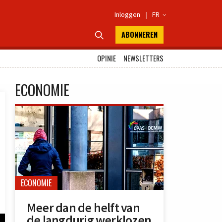
Inloggen
|
FR

ABONNEREN

OPINIE
NEWSLETTERS
ECONOMIE
ECONOMIE
Meer dan de helft van
de langdurig werklozen