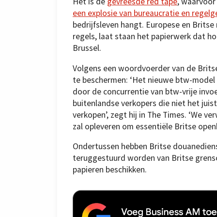
Het is de
gevreesde red tape
, waarvoor
een explosie van bureaucratie en regelg
bedrijfsleven hangt. Europese en Britse 
regels, laat staan het papierwerk dat 
Brussel.
Volgens een woordvoerder van de Britse
te beschermen: ‘Het nieuwe btw-model z
door de concurrentie van btw-vrije inv
buitenlandse verkopers die niet het jui
verkopen’, zegt hij in The Times. ‘We ve
zal opleveren om essentiële Britse openb
Ondertussen hebben Britse douanediens
teruggestuurd worden van Britse grens
papieren beschikken.