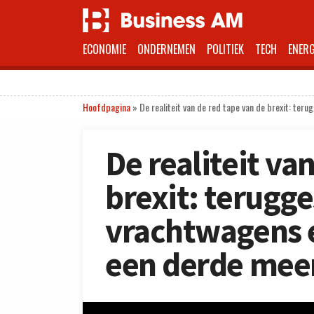
ECONOMIE
ONDERNEMEN
POLITIEK
TECH
ENERG
Hoofdpagina
»
De realiteit van de red tape van de brexit: te
De realiteit va
brexit: terugg
vrachtwagens e
een derde mee