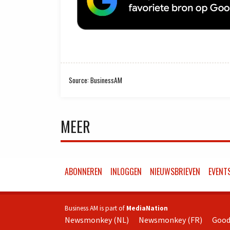
Source: BusinessAM
MEER
ABONNEREN
INLOGGEN
NIEUWSBRIEVEN
EVENT
Business AM is part of
MediaNation
Newsmonkey (NL)
Newsmonkey (FR)
Good