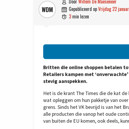
door
Willem De Maeseneer

WDM
gepubliceerd op
vrijdag 22 janua

3
min lezen

Britten die online shoppen betalen t
Retailers kampen met ‘onverwachte’ 
stevig aanspekken.
Het is de krant The Times die de kat d
wat opleggen om hun pakketje van over h
grens. Sinds het VK bevrijd is van het 
alle producten die vanop het oude cont
van buiten de EU komen, ook deels, ku