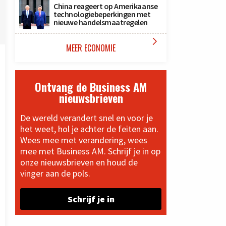
China reageert op Amerikaanse
technologiebeperkingen met
nieuwe handelsmaatregelen

MEER ECONOMIE
Ontvang de Business AM
nieuwsbrieven
De wereld verandert snel en voor je
het weet, hol je achter de feiten aan.
Wees mee met verandering, wees
mee met Business AM. Schrijf je in op
onze nieuwsbrieven en houd de
vinger aan de pols.
Schrijf je in