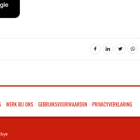
S
WERK BIJ ONS
GEBRUIKSVOORWAARDEN
PRIVACYVERKLARING
bye