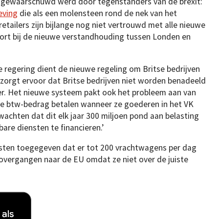
 gewaarschuwd werd door tegenstanders van de brexit:
eving
die als een molensteen rond de nek van het
retailers zijn bijlange nog niet vertrouwd met alle nieuwe
hoort bij de nieuwe verstandhouding tussen Londen en
 regering dient de nieuwe regeling om Britse bedrijven
orgt ervoor dat Britse bedrijven niet worden benadeeld
oer. Het nieuwe systeem pakt ook het probleem aan van
ste btw-bedrag betalen wanneer ze goederen in het VK
rwachten dat dit elk jaar 300 miljoen pond aan belasting
are diensten te financieren.’
ten toegegeven dat er tot 200 vrachtwagens per dag
overgangen naar de EU omdat ze niet over de juiste