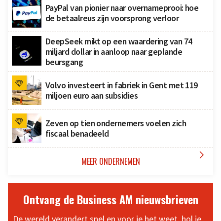
PayPal van pionier naar overnameprooi: hoe
de betaalreus zijn voorsprong verloor
DeepSeek mikt op een waardering van 74
miljard dollar in aanloop naar geplande
beursgang
Volvo investeert in fabriek in Gent met 119
miljoen euro aan subsidies
Zeven op tien ondernemers voelen zich
fiscaal benadeeld

MEER ONDERNEMEN
Ontvang de Business AM nieuwsbrieven
De wereld verandert snel en voor je het weet, hol je