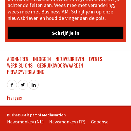
achter de feiten aan. Wees mee met verandering,
wees mee met Business AM. Schrijf je in op onze
nieuwsbrieven en houd de vinger aan de pols.
Schrijf je in
ABONNEREN
INLOGGEN
NIEUWSBRIEVEN
EVENTS
WERK BIJ ONS
GEBRUIKSVOORWAARDEN
PRIVACYVERKLARING
Français
Business AM is part of
MediaNation
Newsmonkey (NL)
Newsmonkey (FR)
Goodbye