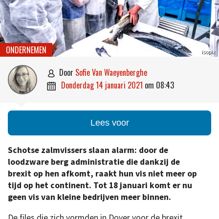
ONDERNEMEN
isopix
door
Sofie Van Waeyenberghe

donderdag 14 januari 2021
om
08:43

Lees voor
Schotse zalmvissers slaan alarm: door de
loodzware berg administratie die dankzij de
brexit op hen afkomt, raakt hun vis niet meer op
tijd op het continent. Tot 18 januari komt er nu
geen vis van kleine bedrijven meer binnen.
De files die zich vormden in Dover voor de brexit