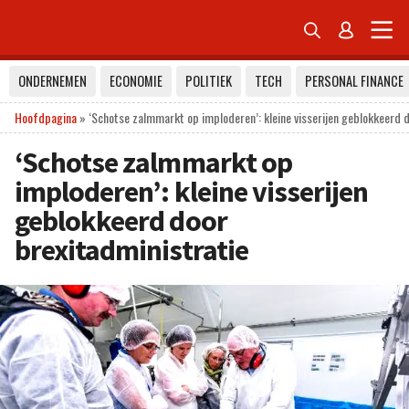


ONDERNEMEN
ECONOMIE
POLITIEK
TECH
PERSONAL FINANCE
Hoofdpagina
»
‘Schotse zalmmarkt op imploderen’: kleine visserijen geblokkeerd 
‘Schotse zalmmarkt op
imploderen’: kleine visserijen
geblokkeerd door
brexitadministratie