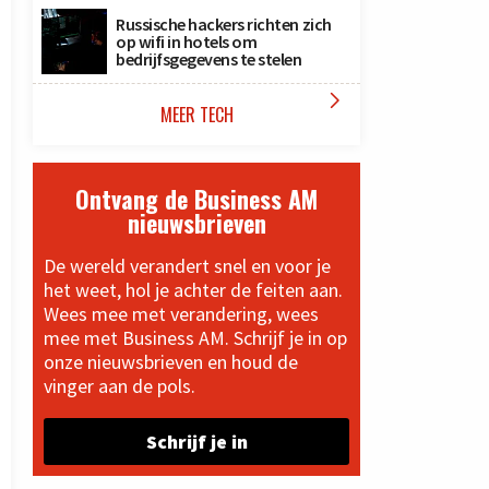
Russische hackers richten zich
op wifi in hotels om
bedrijfsgegevens te stelen

MEER TECH
Ontvang de Business AM
nieuwsbrieven
De wereld verandert snel en voor je
het weet, hol je achter de feiten aan.
Wees mee met verandering, wees
mee met Business AM. Schrijf je in op
onze nieuwsbrieven en houd de
vinger aan de pols.
Schrijf je in