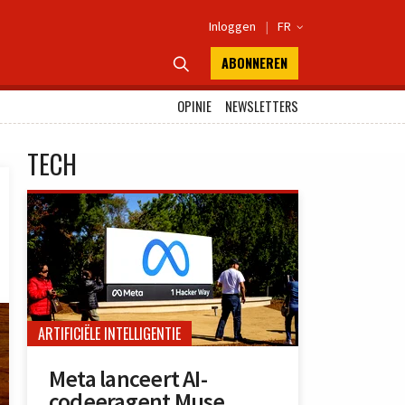
Inloggen
|
FR

ABONNEREN

OPINIE
NEWSLETTERS
TECH
ARTIFICIËLE INTELLIGENTIE
Meta lanceert AI-
codeeragent Muse