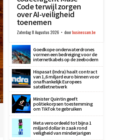
Code terwijl zorgen
over AI-veiligheid
toenemen
Zaterdag 8 Augustus 2026
door
businessam.be
Goedkope onderwaterdrones
vormen een bedreiging voor de
internetkabels op de zeebodem
Hispasat (Indra) haalt contract
van 1,6 miljard euro binnen voor
onafhankelijk Europees
satellietnetwerk
Minister Quintin geeft
x
politiekorpsen toestemming
om TikTok te gebruiken
Meta veroordeeld tot bijna 1
miljard dollar in zaak rond
veiligheid van minderjarigen