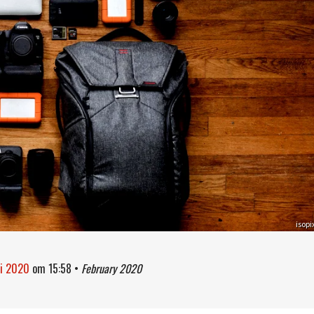
isopi
ri 2020
om
15:58
•
February 2020