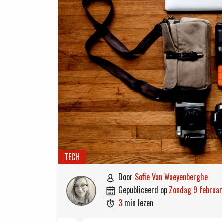
TECH
door
Sofie Van Waeyenberghe

gepubliceerd op
zondag 9 februa

3
min lezen
