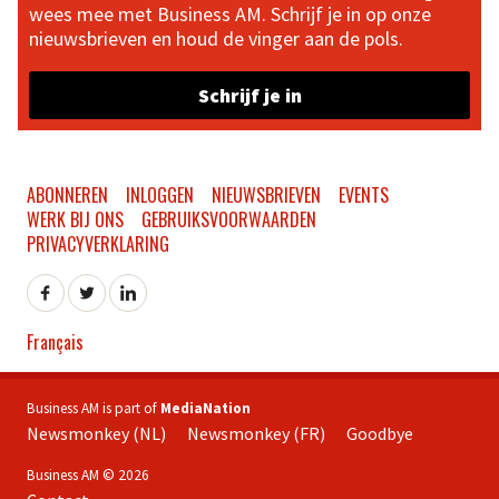
wees mee met Business AM. Schrijf je in op onze
nieuwsbrieven en houd de vinger aan de pols.
Schrijf je in
ABONNEREN
INLOGGEN
NIEUWSBRIEVEN
EVENTS
WERK BIJ ONS
GEBRUIKSVOORWAARDEN
PRIVACYVERKLARING
Français
Business AM is part of
MediaNation
Newsmonkey (NL)
Newsmonkey (FR)
Goodbye
Business AM © 2026