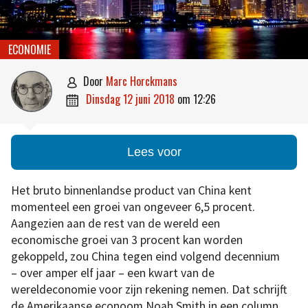
ECONOMIE
door
Marc Horckmans

dinsdag 12 juni 2018
om
12:26

Lees voor
Het bruto binnenlandse product van China kent
momenteel een groei van ongeveer 6,5 procent.
Aangezien aan de rest van de wereld een
economische groei van 3 procent kan worden
gekoppeld, zou China tegen eind volgend decennium
– over amper elf jaar – een kwart van de
wereldeconomie voor zijn rekening nemen. Dat schrijft
de Amerikaanse econoom Noah Smith in een column