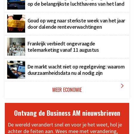
op de belangrijkste luchthavens van het land
Goud op weg naar sterkste week van het jaar
door dalende renteverwachtingen
Frankrijk verbiedt ongevraagde
telemarketing vanaf 11 augustus
De markt wacht niet op regelgeving: waarom
duurzaamheidsdata nu al nodig zijn

MEER ECONOMIE
Ontvang de Business AM nieuwsbrieven
De wereld verandert snel en voor je het weet, hol je
achter de feiten aan. Wees mee met verandering,