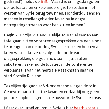
gedraaid”, meldt de
BBC
. “Assad is er in geslaagd om
dehoofdstad en enkele andere grote steden in het
westen van Syrië terug tewinnen. Honderdduizenden
mensen in rebellengebieden leven nu in angst
datregeringstroepen voor hen zullen komen.”
Begin 2017 zijn Rusland, Turkije en Iran al samen aan
tafelgaan zitten voor vredesgesprekken om een einde
te brengen aan de oorlog.Syrische rebellen hebben al
laten weten dat ze de volgende ronde van
diegesprekken, die gepland staan in juli, zullen
saboteren, zeker nu de locatievan de conferentie
verplaatst is van het neutrale Kazakhstan naar de
stad Sochiin Rusland.
Tegelijkertijd gaan er VN-onderhandelingen door in
Genève,maar tot nu toe kwamen er daarbij nog geen
politieke oplossingen uit de busvoor de Syrische crisis.
(Meer over Israël en Iran in Syrië is hier
beschikbaar
.)