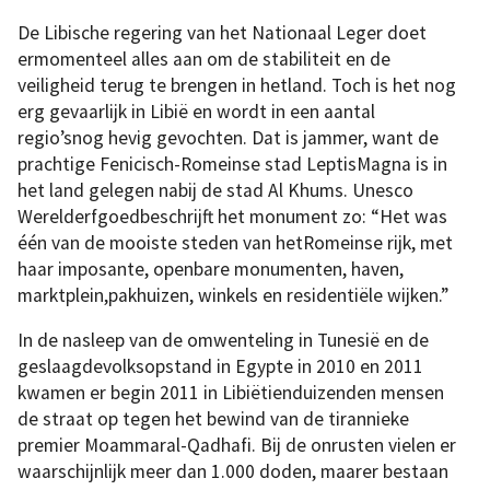
De Libische regering van het Nationaal Leger doet
ermomenteel alles aan om de stabiliteit en de
veiligheid terug te brengen in hetland. Toch is het nog
erg gevaarlijk in Libië en wordt in een aantal
regio’snog hevig gevochten. Dat is jammer, want de
prachtige Fenicisch-Romeinse stad LeptisMagna is in
het land gelegen nabij de stad Al Khums. Unesco
Werelderfgoedbeschrijft het monument zo: “Het was
één van de mooiste steden van hetRomeinse rijk, met
haar imposante, openbare monumenten, haven,
marktplein,pakhuizen, winkels en residentiële wijken.”
In de nasleep van de omwenteling in Tunesië en de
geslaagdevolksopstand in Egypte in 2010 en 2011
kwamen er begin 2011 in Libiëtienduizenden mensen
de straat op tegen het bewind van de tirannieke
premier Moammaral-Qadhafi. Bij de onrusten vielen er
waarschijnlijk meer dan 1.000 doden, maarer bestaan