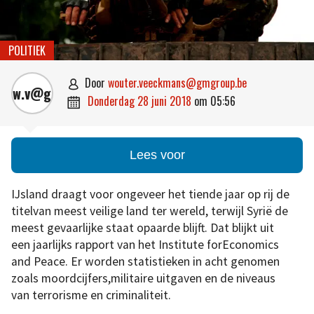
POLITIEK
door
wouter.veeckmans@gmgroup.be

w.v@g.b
donderdag 28 juni 2018
om
05:56

Lees voor
IJsland draagt voor ongeveer het tiende jaar op rij de
titelvan meest veilige land ter wereld, terwijl Syrië de
meest gevaarlijke staat opaarde blijft. Dat blijkt uit
een jaarlijks rapport van het Institute forEconomics
and Peace. Er worden statistieken in acht genomen
zoals moordcijfers,militaire uitgaven en de niveaus
van terrorisme en criminaliteit.