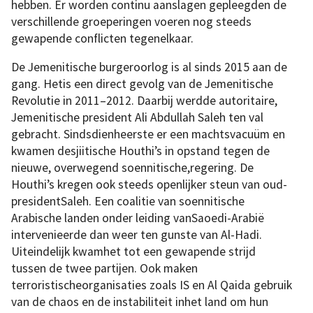
hebben. Er worden continu aanslagen gepleegden de
verschillende groeperingen voeren nog steeds
gewapende conflicten tegenelkaar.
De Jemenitische burgeroorlog is al sinds 2015 aan de
gang. Hetis een direct gevolg van de Jemenitische
Revolutie in 2011–2012. Daarbij werdde autoritaire,
Jemenitische president Ali Abdullah Saleh ten val
gebracht. Sindsdienheerste er een machtsvacuüm en
kwamen desjiitische Houthi’s in opstand tegen de
nieuwe, overwegend soennitische,regering. De
Houthi’s kregen ook steeds openlijker steun van oud-
presidentSaleh. Een coalitie van soennitische
Arabische landen onder leiding vanSaoedi-Arabië
intervenieerde dan weer ten gunste van Al-Hadi.
Uiteindelijk kwamhet tot een gewapende strijd
tussen de twee partijen. Ook maken
terroristischeorganisaties zoals IS en Al Qaida gebruik
van de chaos en de instabiliteit inhet land om hun