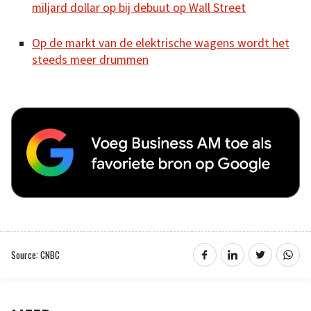
miljard dollar op bij debuut op Wall Street
Op de markt van de elektrische wagens wordt het
steeds meer drummen
Source: CNBC