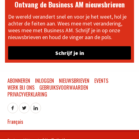
Ontvang de Business AM nieuwsbrieven
De wereld verandert snel en voor je het weet, hol je
achter de feiten aan. Wees mee met verandering,
wees mee met Business AM. Schrijf je in op onze
nieuwsbrieven en houd de vinger aan de pols.
Schrijf je in
ABONNEREN
INLOGGEN
NIEUWSBRIEVEN
EVENTS
WERK BIJ ONS
GEBRUIKSVOORWAARDEN
PRIVACYVERKLARING
Français