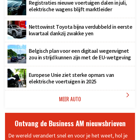
Registraties nieuwe voertuigen dalen in juli,
elektrische wagens blijft marktleider
Nettowinst Toyota bijna verdubbeld in eerste
kwartaal dankzij zwakke yen
Belgisch plan voor een digitaal wegenvignet
zou in strijd kunnen zijn met de EU-wetgeving
Europese Unie ziet sterke opmars van
elektrische voertuigen in 2025

MEER AUTO
Ontvang de Business AM nieuwsbrieven
De wereld verandert snel en voor je het weet, hol je