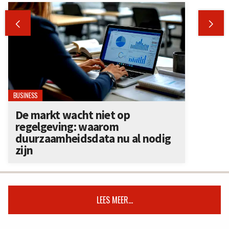


BUSINESS
De markt wacht niet op
regelgeving: waarom
duurzaamheidsdata nu al nodig
zijn
LEES MEER...