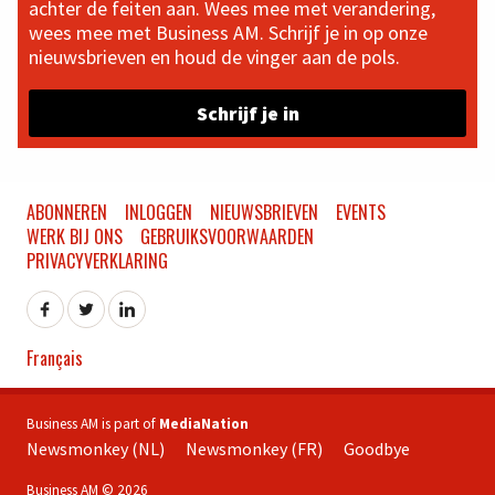
achter de feiten aan. Wees mee met verandering,
wees mee met Business AM. Schrijf je in op onze
nieuwsbrieven en houd de vinger aan de pols.
Schrijf je in
ABONNEREN
INLOGGEN
NIEUWSBRIEVEN
EVENTS
WERK BIJ ONS
GEBRUIKSVOORWAARDEN
PRIVACYVERKLARING
Français
Business AM is part of
MediaNation
Newsmonkey (NL)
Newsmonkey (FR)
Goodbye
Business AM © 2026