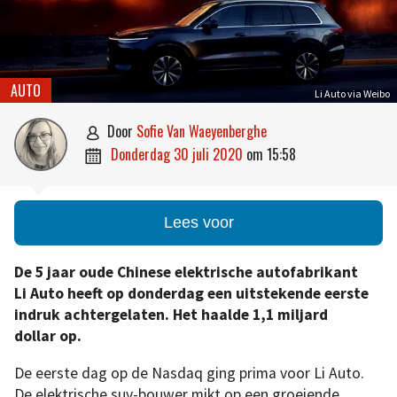
AUTO
Li Auto via Weibo
door
Sofie Van Waeyenberghe

donderdag 30 juli 2020
om
15:58

Lees voor
De 5 jaar oude Chinese elektrische autofabrikant
Li Auto heeft op donderdag een uitstekende eerste
indruk achtergelaten. Het haalde 1,1 miljard
dollar op.
De eerste dag op de Nasdaq ging prima voor Li Auto.
De elektrische suv-bouwer mikt op een groeiende