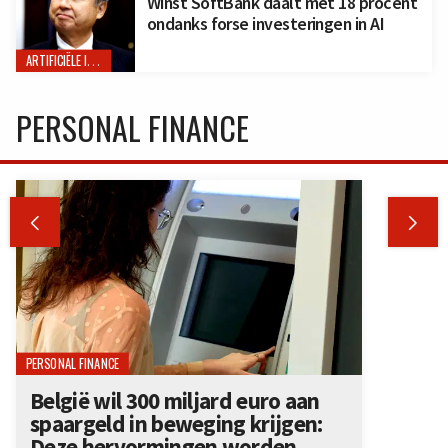
Winst SoftBank daalt met 18 procent
ondanks forse investeringen in AI
ARTIFICIËLE INTELLIGENTIE
PERSONAL FINANCE


PERSONAL FINANCE
België wil 300 miljard euro aan
spaargeld in beweging krijgen:
Deze hervormingen worden