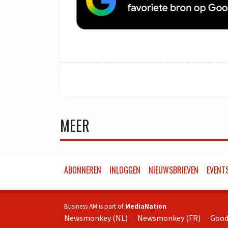
MEER
ABONNEREN
INLOGGEN
NIEUWSBRIEVEN
EVENT
Business AM is part of
MediaNation
Newsmonkey (NL)
Newsmonkey (FR)
Good