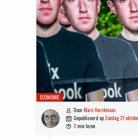
ECONOMIE
door
Marc Horckmans

gepubliceerd op
zondag 21 oktob

2
min lezen
