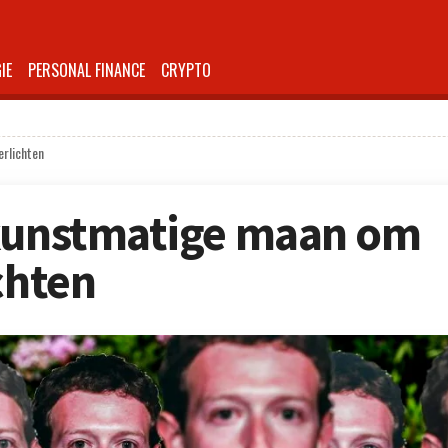
IE
PERSONAL FINANCE
CRYPTO
erlichten
 kunstmatige maan om
chten