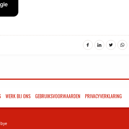
S
WERK BIJ ONS
GEBRUIKSVOORWAARDEN
PRIVACYVERKLARING
bye