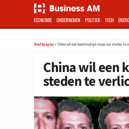
ECONOMIE
ONDERNEMEN
POLITIEK
TECH
ENERG
Hoofdpagina
»
China wil een kunstmatige maan om steden te v
China wil een
steden te verli