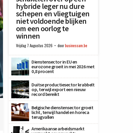
hybride leger nu dure
schepen en vliegtuigen
niet voldoende blijken
om een oorlog te
winnen
Vrijdag 7 Augustus 2026
door
businessam.be
Dienstensector in EU en
eurozone groeit in mei 2026 met
0,8 procent
Duitse productiesector krabbelt
op, terwijl export een nieuw
record bereikt
Belgische dienstensector groeit
licht, terwijl handel en horeca
terugvallen
Amerikaanse arbeidsmarkt