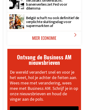
verzwakt onverwacht:
banenverlies zet Fed voor
dilemma
België schaft nu ook definitief de
verplichte sluitingsdag voor
supermarkten af

MEER ECONOMIE
Ontvang de Business AM
nieuwsbrieven
De wereld verandert snel en voor je
het weet, hol je achter de feiten aan.
Wees mee met verandering, wees
mee met Business AM. Schrijf je in op
onze nieuwsbrieven en houd de
vinger aan de pols.