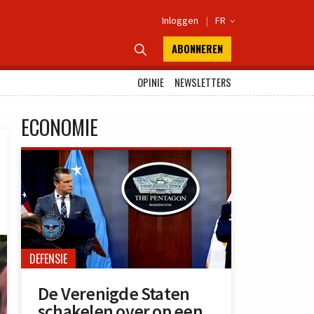
Inloggen
|
FR

ABONNEREN

OPINIE
NEWSLETTERS
ECONOMIE
DEFENSIE
De Verenigde Staten
schakelen over op een