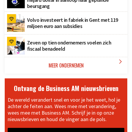
beursgang
Volvo investeert in fabriek in Gent met 119
miljoen euro aan subsidies
Zeven op tien ondernemers voelen zich
fiscaal benadeeld

MEER ONDERNEMEN
Ontvang de Business AM nieuwsbrieven
De wereld verandert snel en voor je het weet, hol je
achter de feiten aan. Wees mee met verandering,
wees mee met Business AM. Schrijf je in op onze
nieuwsbrieven en houd de vinger aan de pols.