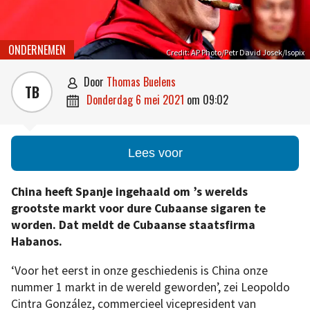
ONDERNEMEN
Credit: AP Photo/Petr David Josek/Isopix
door
Thomas Buelens

TB
donderdag 6 mei 2021
om
09:02

Lees voor
China heeft Spanje ingehaald om ’s werelds
grootste markt voor dure Cubaanse sigaren te
worden. Dat meldt de Cubaanse staatsfirma
Habanos.
‘Voor het eerst in onze geschiedenis is China onze
nummer 1 markt in de wereld geworden’, zei Leopoldo
Cintra González, commercieel vicepresident van