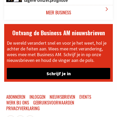
lagere omzetprognose

MEER BUSINESS
Ontvang de Business AM nieuwsbrieven
De wereld verandert snel en voor je het weet, hol je
achter de feiten aan. Wees mee met verandering,
wees mee met Business AM. Schrijf je in op onze
nieuwsbrieven en houd de vinger aan de pols.
Schrijf je in
ABONNEREN
INLOGGEN
NIEUWSBRIEVEN
EVENTS
WERK BIJ ONS
GEBRUIKSVOORWAARDEN
PRIVACYVERKLARING