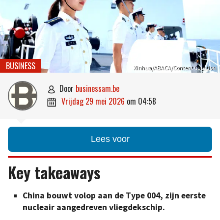
BUSINESS
Xinhua/ABACA/Content Curation
door
businessam.be

vrijdag 29 mei 2026
om
04:58

Lees voor
Key takeaways
China bouwt volop aan de Type 004, zijn eerste
nucleair aangedreven vliegdekschip.