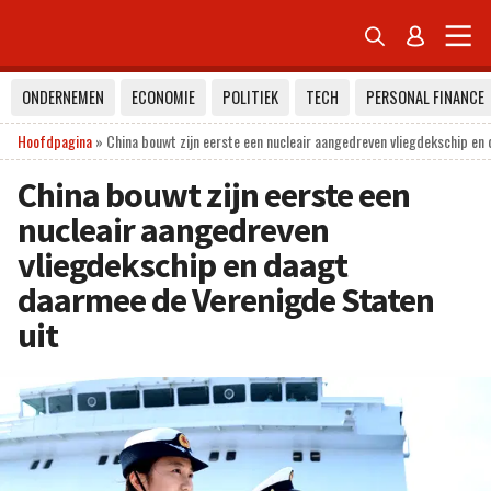


ONDERNEMEN
ECONOMIE
POLITIEK
TECH
PERSONAL FINANCE
Hoofdpagina
»
China bouwt zijn eerste een nucleair aangedreven vliegdekschip en
China bouwt zijn eerste een
nucleair aangedreven
vliegdekschip en daagt
daarmee de Verenigde Staten
uit