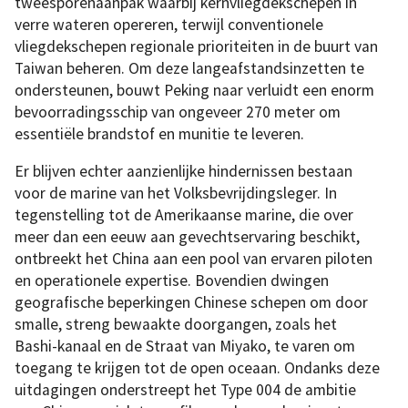
tweesporenaanpak waarbij kernvliegdekschepen in
verre wateren opereren, terwijl conventionele
vliegdekschepen regionale prioriteiten in de buurt van
Taiwan beheren. Om deze langeafstandsinzetten te
ondersteunen, bouwt Peking naar verluidt een enorm
bevoorradingsschip van ongeveer 270 meter om
essentiële brandstof en munitie te leveren.
Er blijven echter aanzienlijke hindernissen bestaan
voor de marine van het Volksbevrijdingsleger. In
tegenstelling tot de Amerikaanse marine, die over
meer dan een eeuw aan gevechtservaring beschikt,
ontbreekt het China aan een pool van ervaren piloten
en operationele expertise. Bovendien dwingen
geografische beperkingen Chinese schepen om door
smalle, streng bewaakte doorgangen, zoals het
Bashi-kanaal en de Straat van Miyako, te varen om
toegang te krijgen tot de open oceaan. Ondanks deze
uitdagingen onderstreept het Type 004 de ambitie