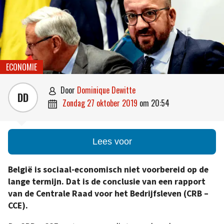
ECONOMIE
door
Dominique Dewitte

DD
zondag 27 oktober 2019
om
20:54

Lees voor
België is sociaal-economisch niet voorbereid op de
lange termijn. Dat is de conclusie van een rapport
van de Centrale Raad voor het Bedrijfsleven (CRB –
CCE).