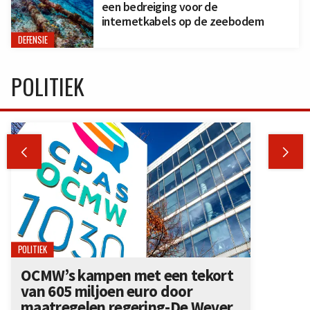
een bedreiging voor de
internetkabels op de zeebodem
DEFENSIE
POLITIEK


POLITIEK
OCMW’s kampen met een tekort
van 605 miljoen euro door
maatregelen regering-De Wever