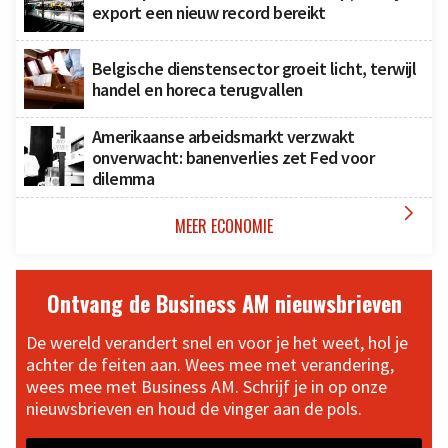
export een nieuw record bereikt
Belgische dienstensector groeit licht, terwijl
handel en horeca terugvallen
Amerikaanse arbeidsmarkt verzwakt
onverwacht: banenverlies zet Fed voor
dilemma

MEER ECONOMIE
Ontvang de Business AM nieuwsbrieven
De wereld verandert snel en voor je het weet, hol je
achter de feiten aan. Wees mee met verandering,
wees mee met Business AM. Schrijf je in op onze
nieuwsbrieven en houd de vinger aan de pols.