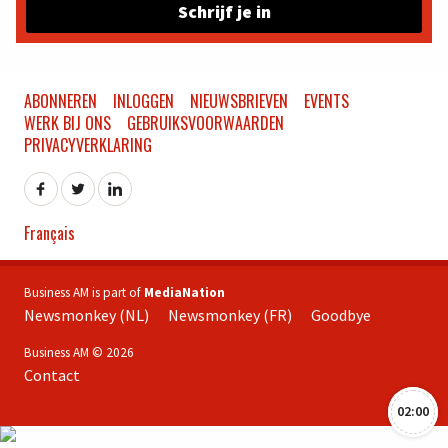
Schrijf je in
ABONNEREN
INLOGGEN
NIEUWSBRIEVEN
EVENTS
WERK BIJ ONS
GEBRUIKSVOORWAARDEN
PRIVACYVERKLARING
Français
Business AM is part of
MediaNation
Newsmonkey (NL)
Newsmonkey (FR)
Goodbye
Business AM © 2026
Contact
02:00