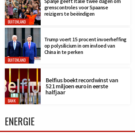
Spanje geeft Italië twee dagen om
grenscontroles voor Spaanse
reizigers te beëindigen
BUITENLAND
Trump voert 15 procent invoerheffing
op polysilicium in om invloed van
China in te perken
BUITENLAND
Belfius boekt recordwinst van
521 miljoen euro in eerste
halfjaar
BANK
ENERGIE