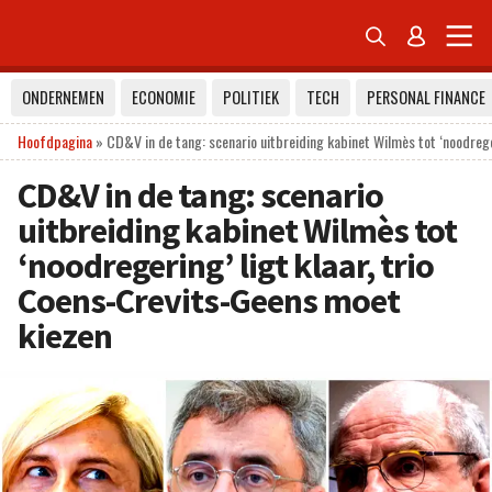


ONDERNEMEN
ECONOMIE
POLITIEK
TECH
PERSONAL FINANCE
Hoofdpagina
»
CD&V in de tang: scenario uitbreiding kabinet Wilmès tot ‘noodrege
CD&V in de tang: scenario
uitbreiding kabinet Wilmès tot
‘noodregering’ ligt klaar, trio
Coens-Crevits-Geens moet
kiezen