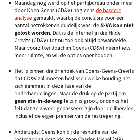
Maandag nog werd op het partijbureau onder meer
door Koen Geens (CD&V) nog eens
de hardere
analyse
gemaakt, waarbij de conclusie voor een
aantal betrokkenen duidelijk was: de
N-VA kan niet
gelost worden
. Dat is de interne lijn die Hilde
Crevits (CD&V) tot nu toe ook altijd bewandelde.
Maar voorzitter Joachim Coens (CD&V) neemt iets
meer ruimte, en wil de opties openhouden.
Het is binnen die driehoek van Coens-Geens-Crevits
dat CD&V zal moeten beslissen welke houding het
zich aanmeet in deze fase van de
onderhandelingen. Maar de druk op de partij om
geen sta-in-de-weg
te zijn is groot, ondanks het
feit dat ze alweer gepasseerd zijn door de liberalen,
inclusief de eigen premier van de restregering.
Anderzijds: Geens kon bij de reshuffle van de
restregering destijds, toen Charles Michel (MR)