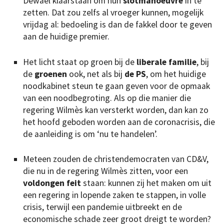
Dewael klaarstaan om hun
slotmanoeuvre
in te
zetten. Dat zou zelfs al vroeger kunnen, mogelijk
vrijdag al: bedoeling is dan de fakkel door te geven
aan de huidige premier.
Het licht staat op groen bij de
liberale familie
, bij
de
groenen
ook, net als bij
de PS
, om het huidige
noodkabinet steun te gaan geven voor de opmaak
van een noodbegroting. Als op die manier die
regering Wilmès kan versterkt worden, dan kan zo
het hoofd geboden worden aan de coronacrisis, die
de aanleiding is om ‘nu te handelen’.
Meteen zouden de christendemocraten van CD&V,
die nu in de regering Wilmès zitten, voor een
voldongen feit
staan: kunnen zij het maken om uit
een regering in lopende zaken te stappen, in volle
crisis, terwijl een pandemie uitbreekt en de
economische schade zeer groot dreigt te worden?