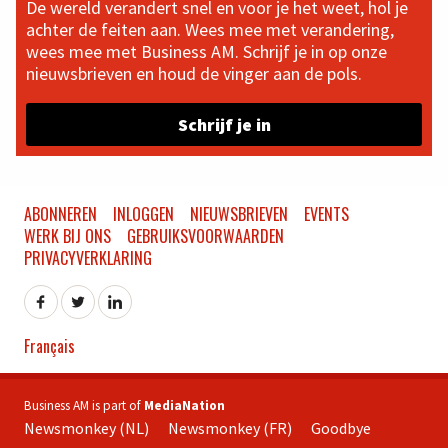
De wereld verandert snel en voor je het weet, hol je
achter de feiten aan. Wees mee met verandering,
wees mee met Business AM. Schrijf je in op onze
nieuwsbrieven en houd de vinger aan de pols.
Schrijf je in
ABONNEREN
INLOGGEN
NIEUWSBRIEVEN
EVENTS
WERK BIJ ONS
GEBRUIKSVOORWAARDEN
PRIVACYVERKLARING
Français
Business AM is part of
MediaNation
Newsmonkey (NL)
Newsmonkey (FR)
Goodbye