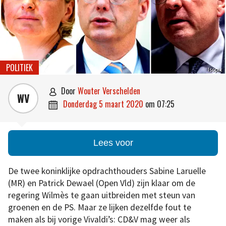
POLITIEK
Isopix
door
Wouter Verschelden

WV
donderdag 5 maart 2020
om
07:25

Lees voor
De twee koninklijke opdrachthouders Sabine Laruelle
(MR) en Patrick Dewael (Open Vld) zijn klaar om de
regering Wilmès te gaan uitbreiden met steun van
groenen en de PS. Maar ze lijken dezelfde fout te
maken als bij vorige Vivaldi’s: CD&V mag weer als