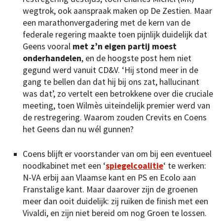
wegtrok, ook aanspraak maken op De Zestien. Maar
een marathonvergadering met de kern van de
federale regering maakte toen pijnlijk duidelijk dat
Geens vooral
met z’n eigen partij moest
onderhandelen
, en de hoogste post hem niet
gegund werd vanuit CD&V. ‘Hij stond meer in de
gang te bellen dan dat hij bij ons zat, hallucinant
was dat’, zo vertelt een betrokkene over die cruciale
meeting, toen Wilmès uiteindelijk premier werd van
de restregering. Waarom zouden Crevits en Coens
het Geens dan nu wél gunnen?
Coens blijft er voorstander van om bij een eventueel
noodkabinet met een ‘
spiegelcoalitie
‘ te werken:
N-VA erbij aan Vlaamse kant en PS en Ecolo aan
Franstalige kant. Maar daarover zijn de groenen
meer dan ooit duidelijk: zij ruiken de finish met een
Vivaldi, en zijn niet bereid om nog Groen te lossen.