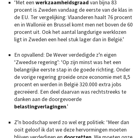
‘Met een
werkzaamheidsgraad
van bijna 83
procent is Zweden vandaag de eerste van de klas in
de EU. Ter vergelijking: Vlaanderen haalt 76 procent
en in Wallonië en Brussel komt men net boven de 60
procent uit. Ook het aantal langdurige werklozen
ligt in Zweden een heel stuk lager dan in België.’
En opvallend: De Wever verdedigde z’n eigen
‘Zweedse regering’: ‘Op zijn minst was het een
belangrijke eerste stap in de goede richting. Onder
de vorige regering groeide onze economie met 8,5
procent en werden in België 320.000 extra jobs
gecreëerd. Een deel daarvan was rechtstreeks te
danken aan de doorgevoerde
belastingverlagingen
.’
Z’n boodschap werd zo wel erg politiek: ‘Meer dan
ooit geloof ik dat we deze hervormingen moeten
blijven verdedigen en
doorzetten
. We moeten onze