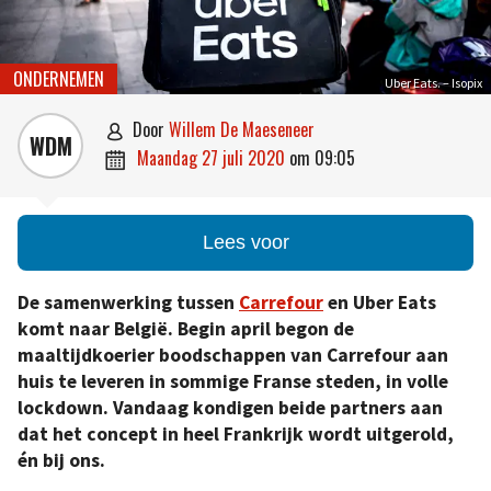
ONDERNEMEN
Uber Eats. – Isopix
door
Willem De Maeseneer

WDM
maandag 27 juli 2020
om
09:05

Lees voor
De samenwerking tussen
Carrefour
en Uber Eats
komt naar België. Begin april begon de
maaltijdkoerier boodschappen van Carrefour aan
huis te leveren in sommige Franse steden, in volle
lockdown. Vandaag kondigen beide partners aan
dat het concept in heel Frankrijk wordt uitgerold,
én bij ons.