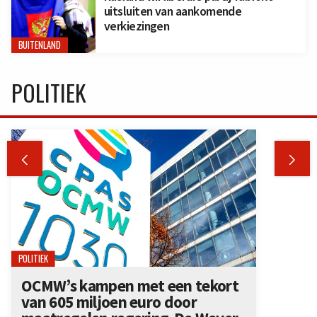
uitsluiten van aankomende
verkiezingen
BUITENLAND
POLITIEK


POLITIEK
OCMW’s kampen met een tekort
van 605 miljoen euro door