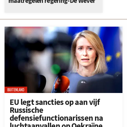
maatregelen regering-De Wever
BUITENLAND
EU legt sancties op aan vijf
Russische
defensiefunctionarissen na
luchtaanvallen op Oekraïne