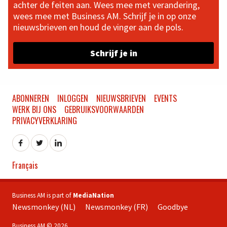
achter de feiten aan. Wees mee met verandering,
wees mee met Business AM. Schrijf je in op onze
nieuwsbrieven en houd de vinger aan de pols.
Schrijf je in
ABONNEREN
INLOGGEN
NIEUWSBRIEVEN
EVENTS
WERK BIJ ONS
GEBRUIKSVOORWAARDEN
PRIVACYVERKLARING
Français
Business AM is part of
MediaNation
Newsmonkey (NL)
Newsmonkey (FR)
Goodbye
Business AM © 2026