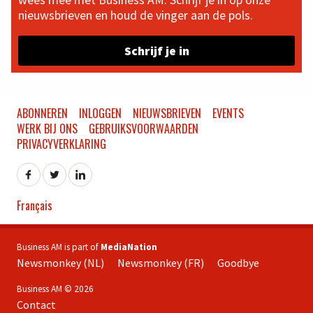
nieuwsbrieven en houd de vinger aan de pols.
Schrijf je in
ABONNEREN
INLOGGEN
NIEUWSBRIEVEN
EVENTS
WERK BIJ ONS
GEBRUIKSVOORWAARDEN
PRIVACYVERKLARING
Français
Business AM is part of
MediaNation
Newsmonkey (NL)
Newsmonkey (FR)
Goodbye
Business AM © 2026
Contact