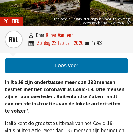
Een bord in Casalpusterlengo in Noord-Italië vraagt
POLITIEK
bewoners binnen te blijven. – AP
door
Ruben Van Lent

RVL
zondag 23 februari 2020
om
17:43

Lees voor
In Italië zijn ondertussen meer dan 132 mensen
besmet met het coronavirus Covid-19. Drie mensen
zijn er aan overleden. Buitenlandse Zaken raadt
aan om ‘de instructies van de lokale autoriteiten
te volgen’.
Italië kent de grootste uitbraak van het Covid-19-
virus buiten Azië. Meer dan 132 mensen zijn besmet en