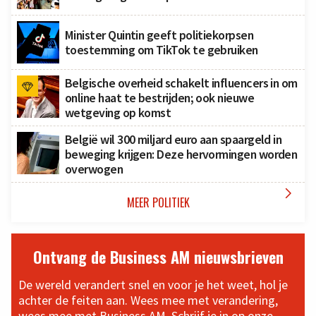
Minister Quintin geeft politiekorpsen
toestemming om TikTok te gebruiken
Belgische overheid schakelt influencers in om
online haat te bestrijden; ook nieuwe
wetgeving op komst
België wil 300 miljard euro aan spaargeld in
beweging krijgen: Deze hervormingen worden
overwogen

MEER POLITIEK
Ontvang de Business AM nieuwsbrieven
De wereld verandert snel en voor je het weet, hol je
achter de feiten aan. Wees mee met verandering,
wees mee met Business AM. Schrijf je in op onze