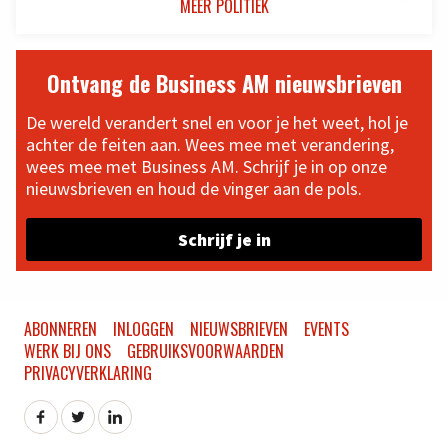
MEER POLITIEK
Ontvang de Business AM nieuwsbrieven
De wereld verandert snel en voor je het weet, hol je
achter de feiten aan. Wees mee met verandering,
wees mee met Business AM. Schrijf je in op onze
nieuwsbrieven en houd de vinger aan de pols.
Schrijf je in
ABONNEREN
INLOGGEN
NIEUWSBRIEVEN
EVENTS
WERK BIJ ONS
GEBRUIKSVOORWAARDEN
PRIVACYVERKLARING