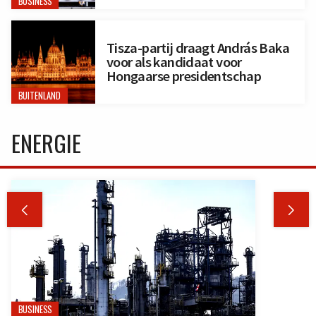
BUSINESS
Tisza-partij draagt András Baka
voor als kandidaat voor
Hongaarse presidentschap
BUITENLAND
ENERGIE


BUSINESS