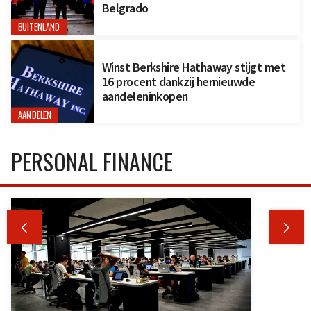
Belgrado
BUITENLAND
Winst Berkshire Hathaway stijgt met
16 procent dankzij hernieuwde
aandeleninkopen
AANDELEN
PERSONAL FINANCE

