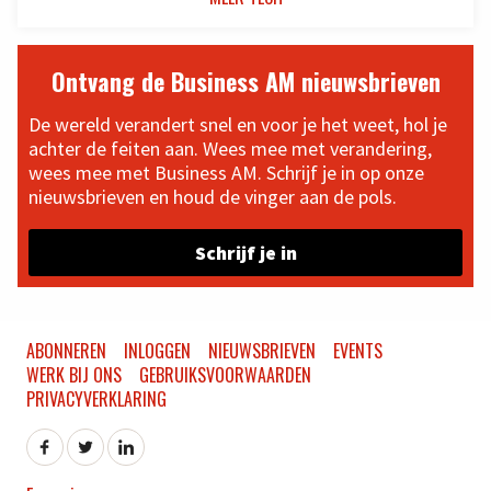
Ontvang de Business AM nieuwsbrieven
De wereld verandert snel en voor je het weet, hol je
achter de feiten aan. Wees mee met verandering,
wees mee met Business AM. Schrijf je in op onze
nieuwsbrieven en houd de vinger aan de pols.
Schrijf je in
ABONNEREN
INLOGGEN
NIEUWSBRIEVEN
EVENTS
WERK BIJ ONS
GEBRUIKSVOORWAARDEN
PRIVACYVERKLARING