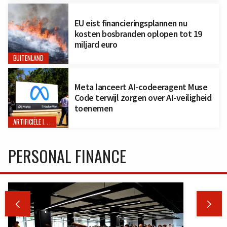
EU eist financieringsplannen nu
kosten bosbranden oplopen tot 19
miljard euro
BUITENLAND
Meta lanceert AI-codeeragent Muse
Code terwijl zorgen over AI-veiligheid
toenemen
ARTIFICIËLE INTELLIGENTIE
PERSONAL FINANCE

