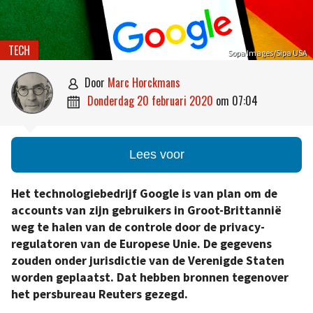
TECH
Sopa Images/Sipa USA
door
Marc Horckmans

donderdag 20 februari 2020
om
07:04

Lees voor
Het technologiebedrijf Google is van plan om de
accounts van zijn gebruikers in Groot-Brittannië
weg te halen van de controle door de privacy-
regulatoren van de Europese Unie. De gegevens
zouden onder jurisdictie van de Verenigde Staten
worden geplaatst. Dat hebben bronnen tegenover
het persbureau Reuters gezegd.