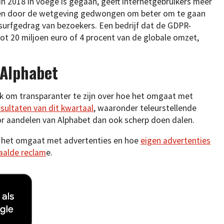
n 2018 in voege is gegaan, geeft internetgebruikers meer
rden door de wetgeving gedwongen om beter om te gaan
t surfgedrag van bezoekers. Een bedrijf dat de GDPR-
ot 20 miljoen euro of 4 procent van de globale omzet,
 Alphabet
uk om transparanter te zijn over hoe het omgaat met
esultaten van dit kwartaal
, waaronder teleurstellende
oor aandelen van Alphabet dan ook scherp doen dalen.
 het omgaat met advertenties en hoe
eigen advertenties
aalde reclam
e.