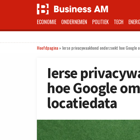
ECONOMIE
ONDERNEMEN
POLITIEK
TECH
ENERG
Hoofdpagina
»
Ierse privacywaakhond onderzoekt hoe Google 
Ierse privacy
hoe Google om
locatiedata