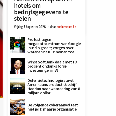
hotels om
bedrijfsgegevens te
stelen
Vrijdag 7 Augustus 2026
door
businessam.be
Protest tegen
megadatacentrum van Google
in India groeit; zorgen over
water en natuur nemen toe
Winst SoftBank daalt met 18
procent ondanks forse
investeringen in AI
Defensietechnologie stuwt
Amerikaans productiebedrijf
Hadrian naar waardering van 8
miljard dollar
x
De volgende cyberaanval test
niet je IT, maar je organisatie