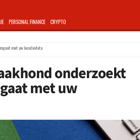
IE
PERSONAL FINANCE
CRYPTO
omgaat met uw locatiedata
waakhond onderzoekt
gaat met uw