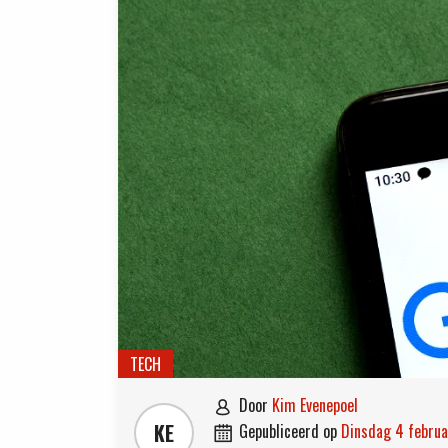
TECH
door
Kim Evenepoel

KE
gepubliceerd op
dinsdag 4 febru
