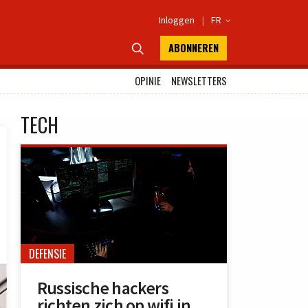
Inloggen
|
FR

ABONNEREN

OPINIE
NEWSLETTERS
TECH
DEFENSIE
Russische hackers
richten zich op wifi in