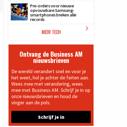
Pre-orders voor nieuwe
opvouwbare Samsung-
smartphones breken alle
records

MEER TECH
Ontvang de Business AM
nieuwsbrieven
De wereld verandert snel en voor je
het weet, hol je achter de feiten aan.
Wees mee met verandering, wees
mee met Business AM. Schrijf je in op
onze nieuwsbrieven en houd de
vinger aan de pols.
Schrijf je in