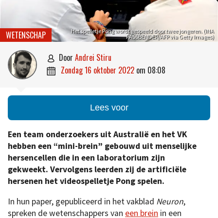
Het spelletje Pong wordt gespeeld door twee jongeren. (INA
WETENSCHAP
FASSBENDER/AFP via Getty Images)
door
Andrei Stiru

zondag 16 oktober 2022
om
08:08

Lees voor
Een team onderzoekers uit Australië en het VK
hebben een “mini-brein” gebouwd uit menselijke
hersencellen die in een laboratorium zijn
gekweekt. Vervolgens leerden zij de artificiële
hersenen het videospelletje Pong spelen.
In hun paper, gepubliceerd in het vakblad
Neuron
,
spreken de wetenschappers van
een brein
in een