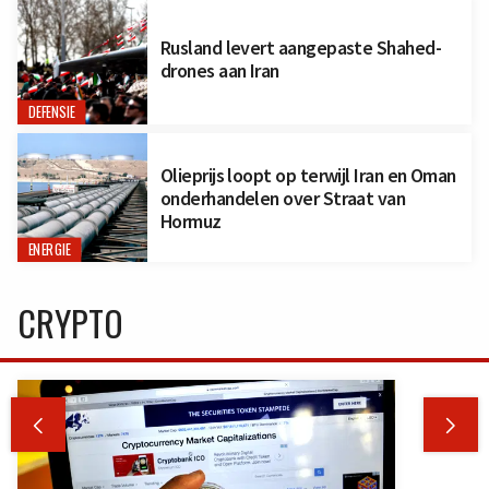
Rusland levert aangepaste Shahed-
drones aan Iran
DEFENSIE
Olieprijs loopt op terwijl Iran en Oman
onderhandelen over Straat van
Hormuz
ENERGIE
CRYPTO

