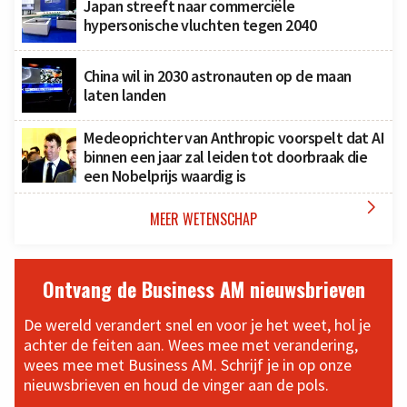
Japan streeft naar commerciële
hypersonische vluchten tegen 2040
China wil in 2030 astronauten op de maan
laten landen
Medeoprichter van Anthropic voorspelt dat AI
binnen een jaar zal leiden tot doorbraak die
een Nobelprijs waardig is

MEER WETENSCHAP
Ontvang de Business AM nieuwsbrieven
De wereld verandert snel en voor je het weet, hol je
achter de feiten aan. Wees mee met verandering,
wees mee met Business AM. Schrijf je in op onze
nieuwsbrieven en houd de vinger aan de pols.