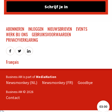
Schrijf je in
ABONNEREN
INLOGGEN
NIEUWSBRIEVEN
EVENTS
WERK BIJ ONS
GEBRUIKSVOORWAARDEN
PRIVACYVERKLARING
Français
Business AM is part of
MediaNation
Newsmonkey (NL)
Newsmonkey (FR)
Goodbye
Business AM © 2026
Contact
03:00