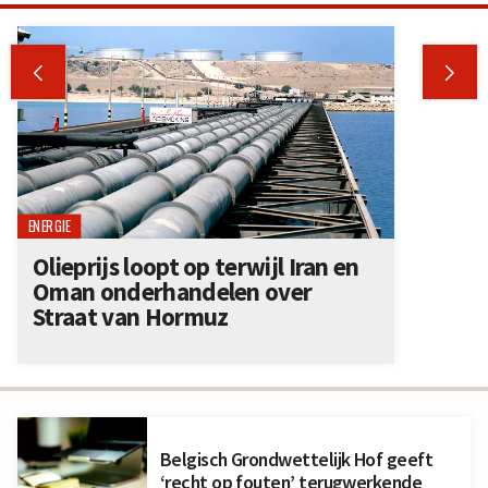


ENERGIE
Olieprijs loopt op terwijl Iran en
Oman onderhandelen over
Straat van Hormuz
Belgisch Grondwettelijk Hof geeft
‘recht op fouten’ terugwerkende