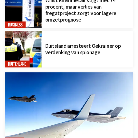
Winst Rheinmetall stijgt met 74
procent, maar verlies van
fregatproject zorgt voor lagere
omzetprognose
BUSINESS
Duitsland arresteert Oekraïner op
verdenking van spionage
BUITENLAND