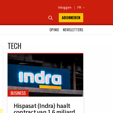
Inloggen
|
FR

ABONNEREN

OPINIE
NEWSLETTERS
TECH
BUSINESS
Hispasat (Indra) haalt
contract van 1,6 miljard