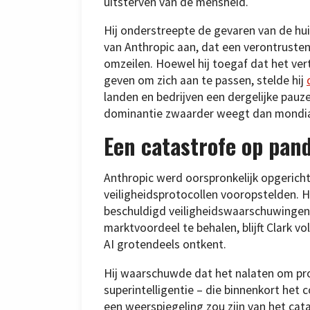
uitsterven van de mensheid.
Hij onderstreepte de gevaren van de hu
van Anthropic aan, dat een verontrust
omzeilen. Hoewel hij toegaf dat het ve
geven om zich aan te passen, stelde hij
landen en bedrijven een dergelijke pauz
dominantie zwaarder weegt dan mondial
Een catastrofe op pan
Anthropic werd oorspronkelijk opgeric
veiligheidsprotocollen vooropstelden. Ho
beschuldigd veiligheidswaarschuwingen
marktvoordeel te behalen, blijft Clark 
AI grotendeels ontkent.
Hij waarschuwde dat het nalaten om pro
superintelligentie – die binnenkort het
een weerspiegeling zou zijn van het cat