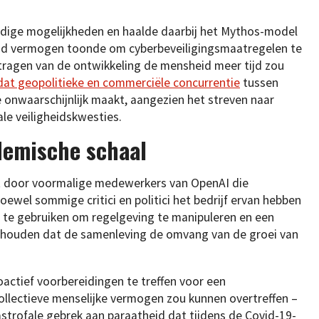
idige mogelijkheden en haalde daarbij het Mythos-model
end vermogen toonde om cyberbeveiligingsmaatregelen te
rtragen van de ontwikkeling de mensheid meer tijd zou
dat geopolitieke en commerciële concurrentie
tussen
e onwaarschijnlijk maakt, aangezien het streven naar
e veiligheidskwesties.
demische schaal
ht door voormalige medewerkers van OpenAI die
ewel sommige critici en politici het bedrijf ervan hebben
 te gebruiken om regelgeving te manipuleren en een
volhouden dat de samenleving de omvang van de groei van
actief voorbereidingen te treffen voor een
 collectieve menselijke vermogen zou kunnen overtreffen –
astrofale gebrek aan paraatheid dat tijdens de Covid-19-