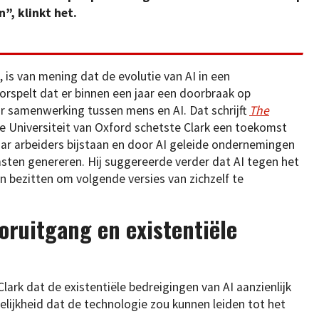
, klinkt het.
 is van mening dat de evolutie van AI in een
rspelt dat er binnen een jaar een doorbraak op
r samenwerking tussen mens en AI. Dat schrijft
The
de Universiteit van Oxford schetste Clark een toekomst
ar arbeiders bijstaan en door AI geleide ondernemingen
ten genereren. Hij suggereerde verder dat AI tegen het
 bezitten om volgende versies van zichzelf te
oruitgang en existentiële
rk dat de existentiële bedreigingen van AI aanzienlijk
gelijkheid dat de technologie zou kunnen leiden tot het