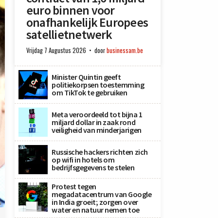
euro binnen voor
onafhankelijk Europees
satellietnetwerk
Vrijdag 7 Augustus 2026
door
businessam.be
Minister Quintin geeft
politiekorpsen toestemming
om TikTok te gebruiken
Meta veroordeeld tot bijna 1
miljard dollar in zaak rond
veiligheid van minderjarigen
Russische hackers richten zich
op wifi in hotels om
bedrijfsgegevens te stelen
Protest tegen
megadatacentrum van Google
in India groeit; zorgen over
n
water en natuur nemen toe