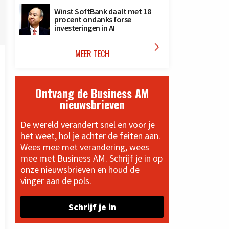
Winst SoftBank daalt met 18
procent ondanks forse
investeringen in AI

MEER TECH
Ontvang de Business AM
nieuwsbrieven
De wereld verandert snel en voor je
het weet, hol je achter de feiten aan.
Wees mee met verandering, wees
mee met Business AM. Schrijf je in op
onze nieuwsbrieven en houd de
vinger aan de pols.
Schrijf je in