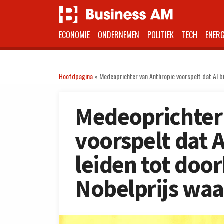
ECONOMIE
ONDERNEMEN
POLITIEK
TECH
ENERG
Hoofdpagina
»
Medeoprichter van Anthropic voorspelt dat AI bi
Medeoprichter
voorspelt dat A
leiden tot doo
Nobelprijs waa