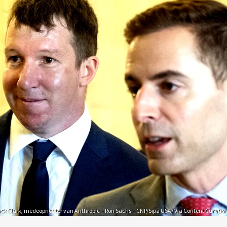
ck Clark, medeoprichter van Anthropic – Ron Sachs – CNP/Sipa USA/ Via Content Curatio