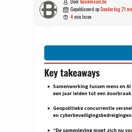
door
businessam.be

gepubliceerd op
donderdag 21 m

4
min lezen

Key takeaways
Samenwerking tussen mens en AI 
een jaar leiden tot een doorbraak 
Geopolitieke concurrentie versnel
en cyberbeveiligingsbedreigingen
“De samenleving moet zich nu voo