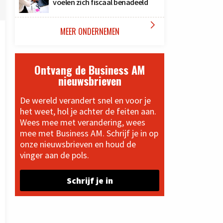
voelen zich fiscaal benadeeld

MEER ONDERNEMEN
Ontvang de Business AM
nieuwsbrieven
De wereld verandert snel en voor je
het weet, hol je achter de feiten aan.
Wees mee met verandering, wees
mee met Business AM. Schrijf je in op
onze nieuwsbrieven en houd de
vinger aan de pols.
Schrijf je in