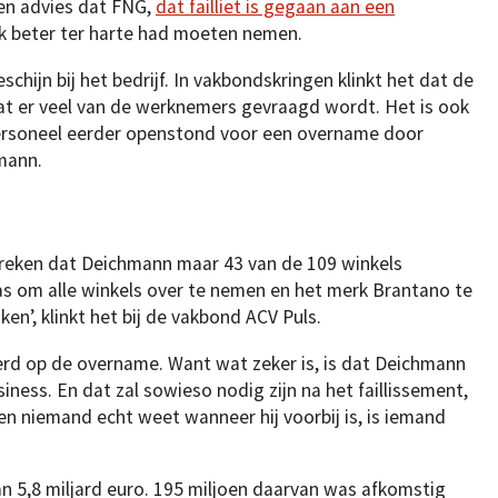
Een advies dat FNG,
dat failliet is gegaan aan een
ok beter ter harte had moeten nemen.
chijn bij het bedrijf. In vakbondskringen klinkt het dat de
dat er veel van de werknemers gevraagd wordt. Het is ook
ersoneel eerder openstond voor een overname door
mann.
spreken dat Deichmann maar 43 van de 109 winkels
as om alle winkels over te nemen en het merk Brantano te
ken’, klinkt het bij de vakbond ACV Puls.
rd op de overname. Want wat zeker is, is dat Deichmann
iness. En dat zal sowieso nodig zijn na het faillissement,
 en niemand echt weet wanneer hij voorbij is, is iemand
 5,8 miljard euro. 195 miljoen daarvan was afkomstig