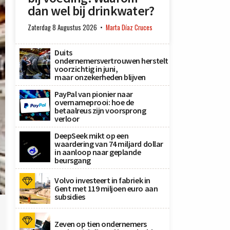
dan wel bij drinkwater?
Zaterdag 8 Augustus 2026
Marta Díaz Cruces
Duits
ondernemersvertrouwen herstelt
voorzichtig in juni,
maar onzekerheden blijven
PayPal van pionier naar
overnameprooi: hoe de
betaalreus zijn voorsprong
verloor
DeepSeek mikt op een
waardering van 74 miljard dollar
in aanloop naar geplande
beursgang
Volvo investeert in fabriek in
Gent met 119 miljoen euro aan
n
subsidies
Zeven op tien ondernemers