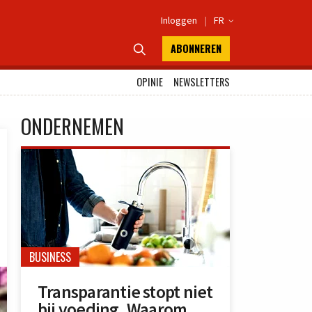
Inloggen
|
FR

ABONNEREN

OPINIE
NEWSLETTERS
ONDERNEMEN
BUSINESS
Transparantie stopt niet
bij voeding. Waarom