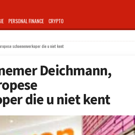
IE
PERSONAL FINANCE
CRYPTO
ropese schoenenverkoper die u niet kent
rnemer Deichmann,
ropese
er die u niet kent