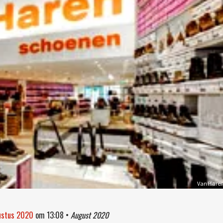
Van Hare
ustus 2020
om
13:08
•
August 2020