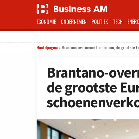
ECONOMIE
ONDERNEMEN
POLITIEK
TECH
ENERG
Hoofdpagina
»
Brantano-overnemer Deichmann, de grootste Eu
Brantano-ove
de grootste Eu
schoenenverkop