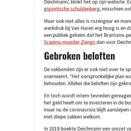
Deichmann’, klinkt het op zijn website. 
gigantische schuldenberg
, misschien o
Maar ook niet alles is rozengeur en manes
werkdruk bij Van Haren erg hoog is en 
een publiek geheim dat het Brantano-p
Scapino-moeder Ziengs
dan voor Deich
Gebroken beloften
De vakbonden zijn er ook niet over te 
overneemt. ‘Het oorspronkelijke plan w
behouden. Allebei die beloften zijn gebro
En toch wordt intern tevreden gereagee
het geld heeft om te investeren in de bus
maar nu de coronacrisis blijft aanslepen
met diepe zakken welkom.
In 2018 boekte Deichmann een omzet van