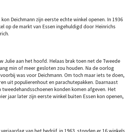
 kon Deichmann zijn eerste echte winkel openen. In 1936
l op de markt van Essen ingehuldigd door Heinrichs
rich.
w Julie aan het hoofd. Helaas brak toen net de Tweede
r lang min of meer gesloten zou houden. Na de oorlog
t voorbij was voor Deichmann. Om toch maar iets te doen,
ren uit populierenhout en parachutepakken. Daarnaast
en tweedehandsschoenen konden komen afgeven. Het
er jaar later zijn eerste winkel buiten Essen kon openen,
verjaardag van het bedrijf, in 1963, stonden er 16 winkels