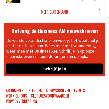

MEER BUITENLAND
Ontvang de Business AM nieuwsbrieven
De wereld verandert snel en voor je het weet, hol je
achter de feiten aan. Wees mee met verandering,
wees mee met Business AM. Schrijf je in op onze
nieuwsbrieven en houd de vinger aan de pols.
Schrijf je in
ABONNEREN
INLOGGEN
NIEUWSBRIEVEN
EVENTS
WERK BIJ ONS
GEBRUIKSVOORWAARDEN
PRIVACYVERKLARING