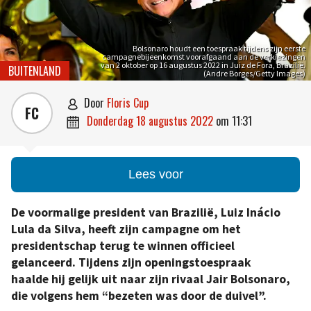
Bolsonaro houdt een toespraak tijdens zijn eerste
campagnebijeenkomst voorafgaand aan de verkiezingen
van 2 oktober op 16 augustus 2022 in Juiz de Fora, Brazilië.
BUITENLAND
(Andre Borges/Getty Images)
door
Floris Cup

FC
donderdag 18 augustus 2022
om
11:31

Lees voor
De voormalige president van Brazilië, Luiz Inácio
Lula da Silva, heeft zijn campagne om het
presidentschap terug te winnen officieel
gelanceerd. Tijdens zijn openingstoespraak
haalde hij gelijk uit naar zijn rivaal Jair Bolsonaro,
die volgens hem “bezeten was door de duivel”.