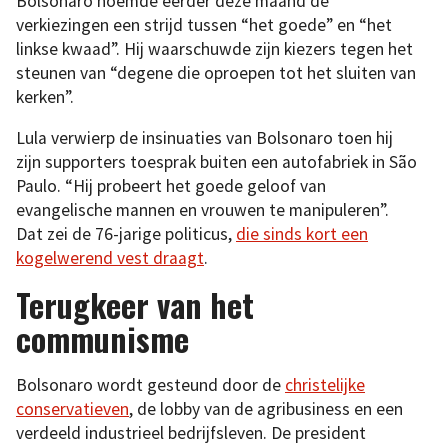
Bolsonaro noemde eerder deze maand de
verkiezingen een strijd tussen “het goede” en “het
linkse kwaad”. Hij waarschuwde zijn kiezers tegen het
steunen van “degene die oproepen tot het sluiten van
kerken”.
Lula verwierp de insinuaties van Bolsonaro toen hij
zijn supporters toesprak buiten een autofabriek in São
Paulo. “Hij probeert het goede geloof van
evangelische mannen en vrouwen te manipuleren”.
Dat zei de 76-jarige politicus,
die sinds kort een
kogelwerend vest draagt
.
Terugkeer van het
communisme
Bolsonaro wordt gesteund door de
christelijke
conservatieven
, de lobby van de agribusiness en een
verdeeld industrieel bedrijfsleven. De president