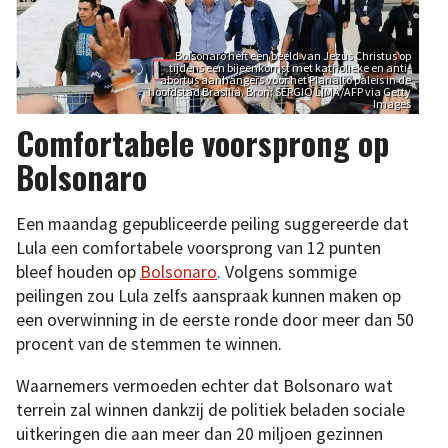
Bolsonaro heft een beeld van Jezus Christus op
tijdens een bijeenkomst met katholieke en anti-
abortus aanhangers voor het Planalto paleis in de
hoofdstad Brasilia. Bron: SERGIO LIMA/AFP via Getty
Images
Comfortabele voorsprong op
Bolsonaro
Een maandag gepubliceerde peiling suggereerde dat
Lula een comfortabele voorsprong van 12 punten
bleef houden op
Bolsonaro
. Volgens sommige
peilingen zou Lula zelfs aanspraak kunnen maken op
een overwinning in de eerste ronde door meer dan 50
procent van de stemmen te winnen.
Waarnemers vermoeden echter dat Bolsonaro wat
terrein zal winnen dankzij de politiek beladen sociale
uitkeringen die aan meer dan 20 miljoen gezinnen