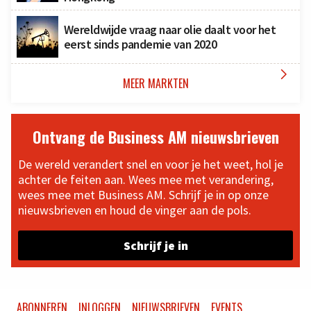
Wereldwijde vraag naar olie daalt voor het
eerst sinds pandemie van 2020

MEER MARKTEN
Ontvang de Business AM nieuwsbrieven
De wereld verandert snel en voor je het weet, hol je
achter de feiten aan. Wees mee met verandering,
wees mee met Business AM. Schrijf je in op onze
nieuwsbrieven en houd de vinger aan de pols.
Schrijf je in
ABONNEREN
INLOGGEN
NIEUWSBRIEVEN
EVENTS