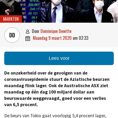
MARKTEN
EPA
door
Dominique Dewitte

DD
maandag 9 maart 2020
om
02:33

Lees voor
De onzekerheid over de gevolgen van de
coronavirusepidemie stuurt de Aziatische beurzen
maandag flink lager. Ook de Australische ASX ziet
maandag op één dag 100 miljard dollar aan
beurswaarde weggevaagd, goed voor een verlies
van 6,5 procent.
De beurs van Tokio gaat voorlopig 5,4 procent lager,