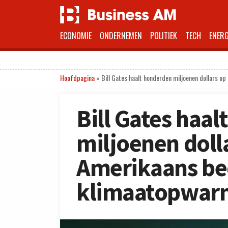
ECONOMIE
ONDERNEMEN
POLITIEK
TECH
ENERG
Hoofdpagina
»
Bill Gates haalt honderden miljoenen dollars o
Bill Gates haa
miljoenen dolla
Amerikaans be
klimaatopwarm