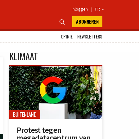
Inloggen
|
FR

ABONNEREN

OPINIE
NEWSLETTERS
KLIMAAT
BUITENLAND
Protest tegen
megadatacentrum van