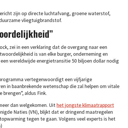
richt zijn op directe luchtafvang, groene waterstof,
 duurzame vliegtuigbrandstof.
oordelijkheid”
ock, zei in een verklaring dat de overgang naar een
twoordelijkheid is van elke burger, onderneming en
een wereldwijde energietransitie 50 biljoen dollar nodig
rogramma vertegenwoordigt een vijfjarige
eren in baanbrekende wetenschap die zal helpen om vitale
 brengen”, aldus Fink.
n meer dan welgekomen. Uit
het jongste klimaatrapport
nigde Naties (VN), blijkt dat er dringend maatregelen
pwarming tegen te gaan. Volgens veel experts is het
)