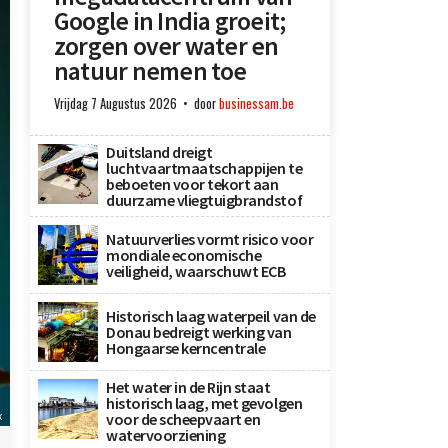
Google in India groeit;
zorgen over water en
natuur nemen toe
Vrijdag 7 Augustus 2026
door
businessam.be
Duitsland dreigt
luchtvaartmaatschappijen te
beboeten voor tekort aan
duurzame vliegtuigbrandstof
Natuurverlies vormt risico voor
mondiale economische
veiligheid, waarschuwt ECB
Historisch laag waterpeil van de
Donau bedreigt werking van
Hongaarse kerncentrale
Het water in de Rijn staat
historisch laag, met gevolgen
x
voor de scheepvaart en
watervoorziening