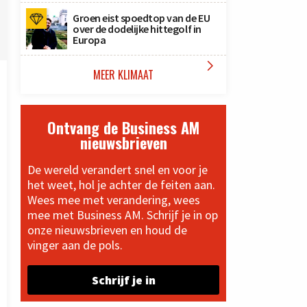
Groen eist spoedtop van de EU
over de dodelijke hittegolf in
Europa

MEER KLIMAAT
Ontvang de Business AM
nieuwsbrieven
De wereld verandert snel en voor je
het weet, hol je achter de feiten aan.
Wees mee met verandering, wees
mee met Business AM. Schrijf je in op
onze nieuwsbrieven en houd de
vinger aan de pols.
Schrijf je in