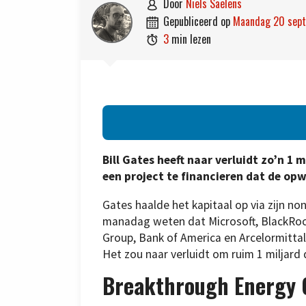
door
Niels Saelens

gepubliceerd op
maandag 20 sep

3
min lezen

Bill Gates heeft naar verluidt zo’n 1 
een project te financieren dat de op
Gates haalde het kapitaal op via zijn no
manadag weten dat Microsoft, BlackRock
Group, Bank of America en Arcelormittal
Het zou naar verluidt om ruim 1 miljard 
Breakthrough Energy 