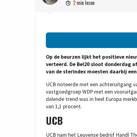
2
min lezen

Op de beurzen lijkt het positieve nie
verteerd. De Bel20 sloot donderdag a
van de sterindex moesten daarbij ee
UCB noteerde met een achteruitgang van
vastgoedgroep WDP met een vooruitgang
dalende trend was in heel Europa merkb
van 1,1 procent.
UCB
UCB nam het Leuvense bedrijf Handl The