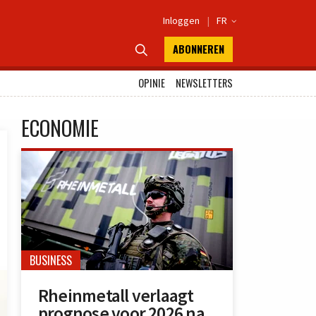
Inloggen
|
FR

ABONNEREN

OPINIE
NEWSLETTERS
ECONOMIE
BUSINESS
Rheinmetall verlaagt
prognose voor 2026 na