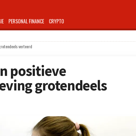
IE
PERSONAL FINANCE
CRYPTO
grotendeels verteerd
n positieve
eving grotendeels