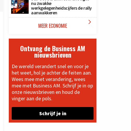
nu zwakke
werkgelegenheidscijfers de rally
aanwakkeren

MEER ECONOMIE
Ontvang de Business AM
nieuwsbrieven
De wereld verandert snel en voor je
het weet, hol je achter de feiten aan.
Wees mee met verandering, wees
mee met Business AM. Schrijf je in op
onze nieuwsbrieven en houd de
vinger aan de pols.
Schrijf je in