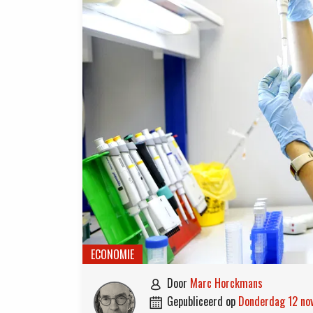
ECONOMIE
door
Marc Horckmans

gepubliceerd op
donderdag 12 n
