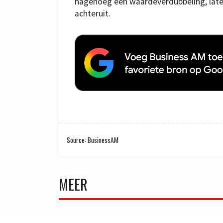
nagenoeg een waardeverdubbeling, late
achteruit.
Source: BusinessAM
MEER