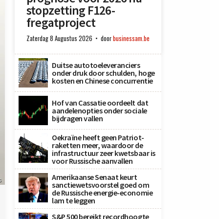
stopzetting F126-
fregatproject
Zaterdag 8 Augustus 2026
door
businessam.be
Duitse autotoeleveranciers
onder druk door schulden, hoge
kosten en Chinese concurrentie
Hof van Cassatie oordeelt dat
aandelenopties onder sociale
bijdragen vallen
Oekraïne heeft geen Patriot-
raketten meer, waardoor de
infrastructuur zeer kwetsbaar is
voor Russische aanvallen
Amerikaanse Senaat keurt
s
sanctiewetsvoorstel goed om
de Russische energie-economie
lam te leggen
S&P 500 bereikt recordhoogte